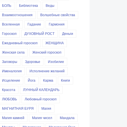
БОЛЬ
Библиотека
Веды
Взаимоотношения
Волшебные свойства
Вселенная
Гадание
Гармония
Гороскоп
ДУХОВНЫЙ РОСТ
Деньги
Ежедневный гороскоп
ЖЕНЩИНА
Женская сила
Женский гороскоп
Заговоры
Здоровье
Изобилие
Именалогия
Исполнение желаний
Исцеление
Йога
Карма
Книги
Красота
ЛУННЫЙ КАЛЕНДАРЬ
ЛЮБОВЬ
Любовный гороскоп
МАГНИТНАЯ БУРЯ
Магия
Магия камней
Магия чисел
Мандала