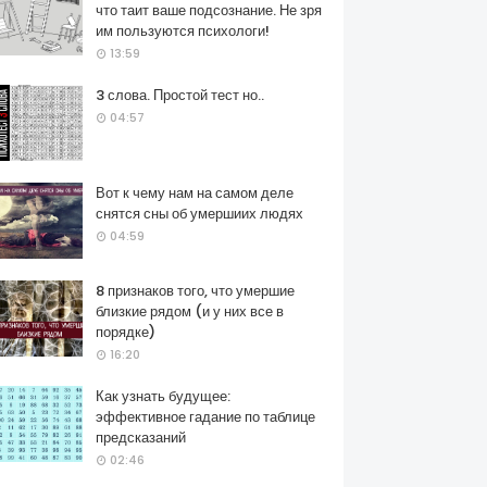
что таит ваше подсознание. Не зря
им пользуются психологи!
13:59
3 слова. Простой тест но..
04:57
Вот к чему нам на самом деле
снятся сны об умершиих людях
04:59
8 признаков того, что умершие
близкие рядом (и у них все в
порядке)
16:20
Как узнать будущее:
эффективное гадание по таблице
предсказаний
02:46