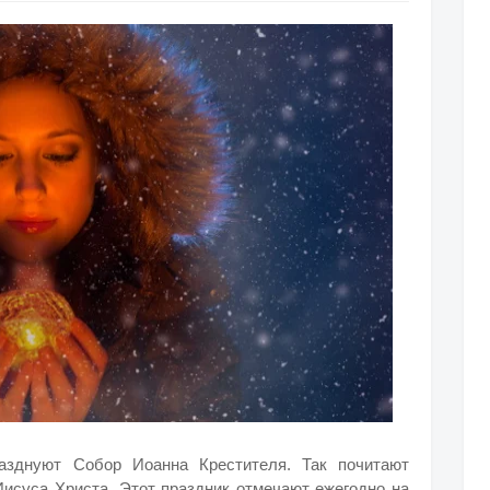
азднуют Собор Иоанна Крестителя. Так почитают
исуса Христа. Этот праздник отмечают ежегодно на