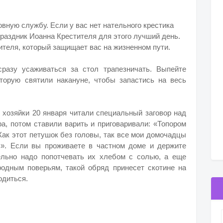
овную службу. Если у вас нет нательного крестика
праздник Иоанна Крестителя для этого лучший день.
ителя, который защищает вас на жизненном пути.
сразу усаживаться за стол трапезничать. Выпейте
торую святили накануне, чтобы запастись на весь
 хозяйки 20 января читали специальный заговор над
а, потом ставили варить и приговаривали: «Топором
 Как этот петушок без головы, так все мои домочадцы
ь». Если вы проживаете в частном доме и держите
ельно надо попотчевать их хлебом с солью, а еще
одным поверьям, такой обряд принесет скотине на
лодиться.