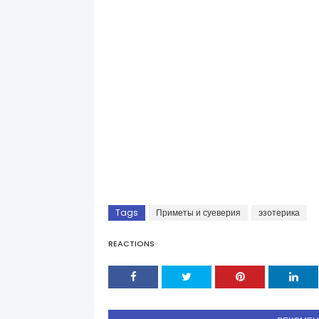
Tags
Приметы и суеверия
эзотерика
REACTIONS