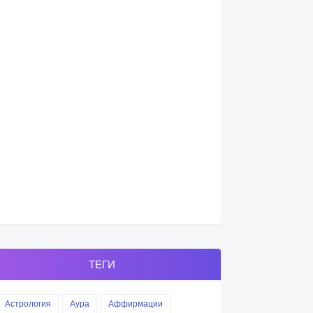
ТЕГИ
Астрология
Аура
Аффирмации