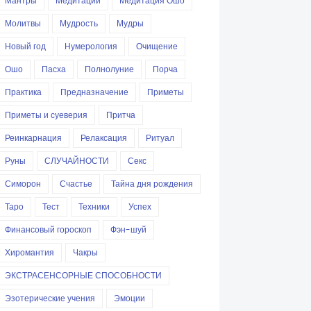
Мантры
Медитации
Медитация Ошо
Молитвы
Мудрость
Мудры
Новый год
Нумерология
Очищение
Ошо
Пасха
Полнолуние
Порча
Практика
Предназначение
Приметы
Приметы и суеверия
Притча
Реинкарнация
Релаксация
Ритуал
Руны
СЛУЧАЙНОСТИ
Секс
Симорон
Счастье
Тайна дня рождения
Таро
Тест
Техники
Успех
Финансовый гороскоп
Фэн-шуй
Хиромантия
Чакры
ЭКСТРАСЕНСОРНЫЕ СПОСОБНОСТИ
Эзотерические учения
Эмоции