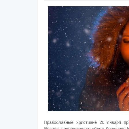
Православные христиане 20 января пр
Иоанна, совершившего обряд Крещения И