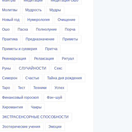
Мантры
Медитации
Медитация Ошо
Молитвы
Мудрость
Мудры
Новый год
Нумерология
Очищение
Ошо
Пасха
Полнолуние
Порча
Практика
Предназначение
Приметы
Приметы и суеверия
Притча
Реинкарнация
Релаксация
Ритуал
Руны
СЛУЧАЙНОСТИ
Секс
Симорон
Счастье
Тайна дня рождения
Таро
Тест
Техники
Успех
Финансовый гороскоп
Фэн-шуй
Хиромантия
Чакры
ЭКСТРАСЕНСОРНЫЕ СПОСОБНОСТИ
Эзотерические учения
Эмоции