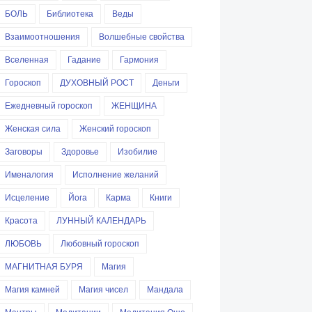
БОЛЬ
Библиотека
Веды
Взаимоотношения
Волшебные свойства
Вселенная
Гадание
Гармония
Гороскоп
ДУХОВНЫЙ РОСТ
Деньги
Ежедневный гороскоп
ЖЕНЩИНА
Женская сила
Женский гороскоп
Заговоры
Здоровье
Изобилие
Именалогия
Исполнение желаний
Исцеление
Йога
Карма
Книги
Красота
ЛУННЫЙ КАЛЕНДАРЬ
ЛЮБОВЬ
Любовный гороскоп
МАГНИТНАЯ БУРЯ
Магия
Магия камней
Магия чисел
Мандала