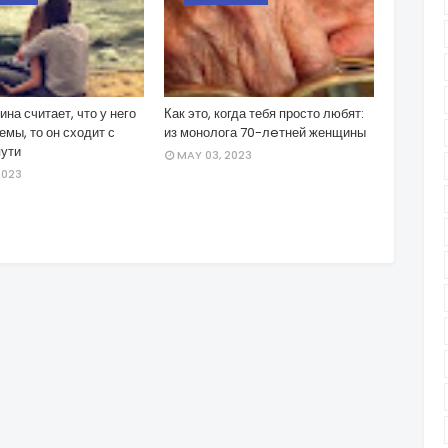
на считает, что у него
Как это, когда тебя просто любят:
емы, то он сходит с
из монолога 70-лeтней женщины
пути
MAY 03, 2023
2023