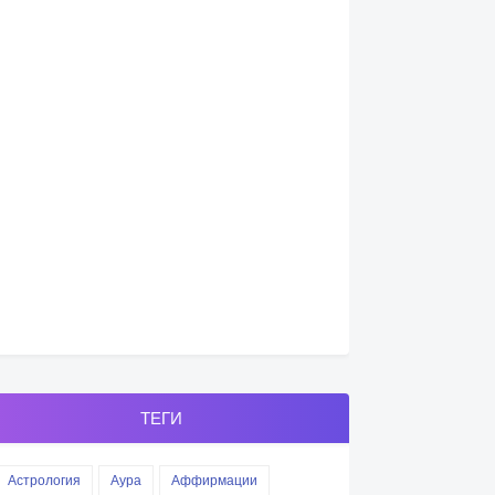
ТЕГИ
Астрология
Аура
Аффирмации