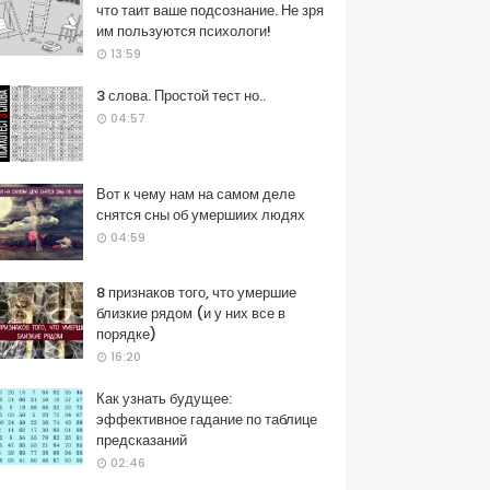
что таит ваше подсознание. Не зря
им пользуются психологи!
13:59
3 слова. Простой тест но..
04:57
Вот к чему нам на самом деле
снятся сны об умершиих людях
04:59
8 признаков того, что умершие
близкие рядом (и у них все в
порядке)
16:20
Как узнать будущее:
эффективное гадание по таблице
предсказаний
02:46