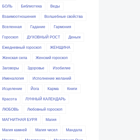
БОЛЬ
Библиотека
Веды
Взаимоотношения
Волшебные свойства
Вселенная
Гадание
Гармония
Гороскоп
ДУХОВНЫЙ РОСТ
Деньги
Ежедневный гороскоп
ЖЕНЩИНА
Женская сила
Женский гороскоп
Заговоры
Здоровье
Изобилие
Именалогия
Исполнение желаний
Исцеление
Йога
Карма
Книги
Красота
ЛУННЫЙ КАЛЕНДАРЬ
ЛЮБОВЬ
Любовный гороскоп
МАГНИТНАЯ БУРЯ
Магия
Магия камней
Магия чисел
Мандала