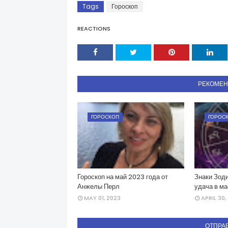
Tags
Гороскоп
REACTIONS
РЕКОМЕ
ГОРОСКОП
ГОРОС
Гороскоп на май 2023 года от
Знаки Зоди
Анжелы Перл
удача в ма
MAY 01, 2023
APRIL 30,
ОТПРА