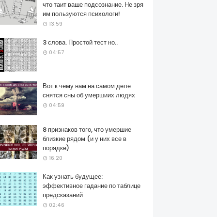
что таит ваше подсознание. Не зря
им пользуются психологи!
13:59
3 слова. Простой тест но..
04:57
Вот к чему нам на самом деле
снятся сны об умершиих людях
04:59
8 признаков того, что умершие
близкие рядом (и у них все в
порядке)
16:20
Как узнать будущее:
эффективное гадание по таблице
предсказаний
02:46