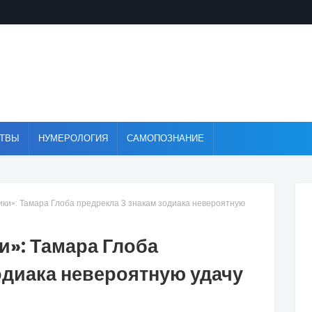
ТВЫ
НУМЕРОЛОГИЯ
САМОПОЗНАНИЕ
ки»: Тамара Глоба предрекла 3 знакам зодиака невероятную
и»: Тамара Глоба
одиака невероятную удачу