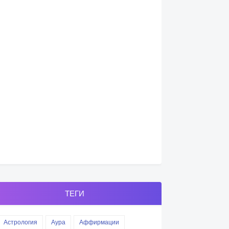
ТЕГИ
Астрология
Аура
Аффирмации