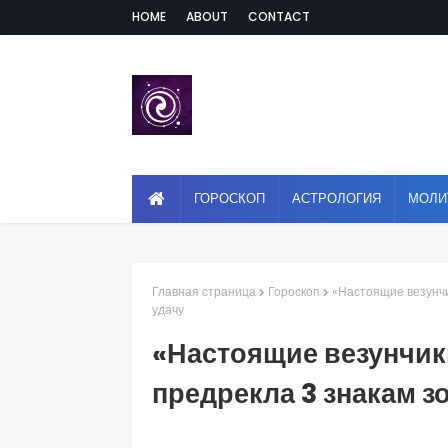
HOME
ABOUT
CONTACT
ГОРОСКОП
АСТРОЛОГИЯ
МОЛИ
Главная страница
Гороскоп
«Настоящие везунчи
удачу
«Настоящие везунчик
предрекла 3 знакам з