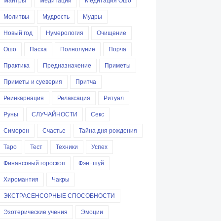
Мантры
Медитации
Медитация Ошо
Молитвы
Мудрость
Мудры
Новый год
Нумерология
Очищение
Ошо
Пасха
Полнолуние
Порча
Практика
Предназначение
Приметы
Приметы и суеверия
Притча
Реинкарнация
Релаксация
Ритуал
Руны
СЛУЧАЙНОСТИ
Секс
Симорон
Счастье
Тайна дня рождения
Таро
Тест
Техники
Успех
Финансовый гороскоп
Фэн-шуй
Хиромантия
Чакры
ЭКСТРАСЕНСОРНЫЕ СПОСОБНОСТИ
Эзотерические учения
Эмоции