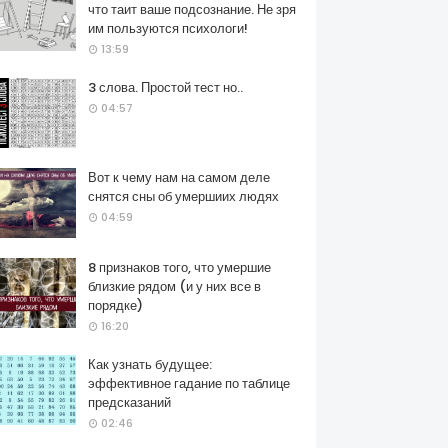
что таит ваше подсознание. Не зря
им пользуются психологи!
13:59
3 слова. Простой тест но..
04:57
Вот к чему нам на самом деле
снятся сны об умершиих людях
04:59
8 признаков того, что умершие
близкие рядом (и у них все в
порядке)
16:20
Как узнать будущее:
эффективное гадание по таблице
предсказаний
02:46