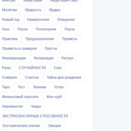
Мантры
Медитации
Медитация Ошо
Молитвы
Мудрость
Мудры
Новый год
Нумерология
Очищение
Ошо
Пасха
Полнолуние
Порча
Практика
Предназначение
Приметы
Приметы и суеверия
Притча
Реинкарнация
Релаксация
Ритуал
Руны
СЛУЧАЙНОСТИ
Секс
Симорон
Счастье
Тайна дня рождения
Таро
Тест
Техники
Успех
Финансовый гороскоп
Фэн-шуй
Хиромантия
Чакры
ЭКСТРАСЕНСОРНЫЕ СПОСОБНОСТИ
Эзотерические учения
Эмоции