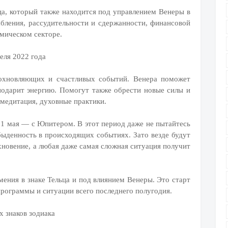
ьца, который также находится под управлением Венеры в
абления, рассудительности и сдержанности, финансовой
омическом секторе.
еля 2022 года
дохновляющих и счастливых событий. Венера поможет
подарит энергию. Помогут также обрести новые силы и
 медитация, духовные практики.
 1 мая — с Юпитером. В этот период даже не пытайтесь
быденность в происходящих событиях. Зато везде будут
хновение, а любая даже самая сложная ситуация получит
мения в знаке Тельца и под влиянием Венеры. Это старт
программы и ситуации всего последнего полугодия.
х знаков зодиака