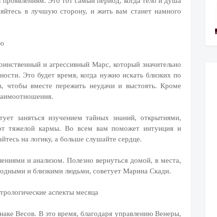
м проявлениям. Это тот самый период, когда тело и душа
яйтесь в лучшую сторону, и жить вам станет намного
ью
воинственный и агрессивный Марс, который значительно
ости. Это будет время, когда нужно искать близких по
, чтобы вместе пережить неудачи и выстоять. Кроме
заимоотношения.
тует заняться изучением тайных знаний, открытиями,
 от тяжелой кармы. Во всем вам поможет интуиция и
йтесь на логику, а больше слушайте сердце.
ниями и анализом. Полезно вернуться домой, в места,
родными и близкими людьми, советует Марина Скади.
стрологические аспекты месяца
знаке Весов. В это время, благодаря управлению Венеры,