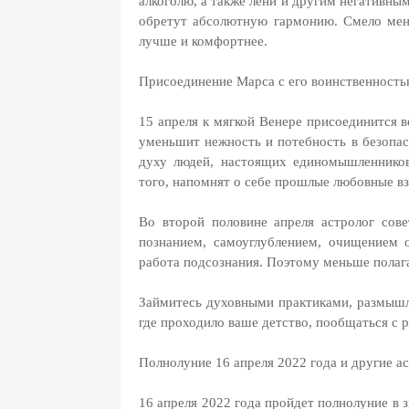
алкоголю, а также лени и другим негативны
обретут абсолютную гармонию. Смело мен
лучше и комфортнее.
Присоединение Марса с его воинственност
15 апреля к мягкой Венере присоединится 
уменьшит нежность и потебность в безопасн
духу людей, настоящих единомышленников
того, напомнят о себе прошлые любовные в
Во второй половине апреля астролог сове
познанием, самоуглублением, очищением
работа подсознания. Поэтому меньше полага
Займитесь духовными практиками, размышле
где проходило ваше детство, пообщаться с 
Полнолуние 16 апреля 2022 года и другие а
16 апреля 2022 года пройдет полнолуние в 