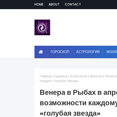
HOME
ABOUT
CONTACT
ГОРОСКОП
АСТРОЛОГИЯ
МОЛИ
Главная страница
Астрология
Венера в Рыбах в
подарит «голубая звезда»
Венера в Рыбах в апр
возможности каждому
«голубая звезда»