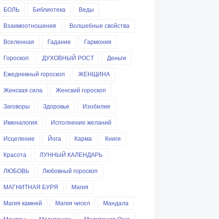
БОЛЬ
Библиотека
Веды
Взаимоотношения
Волшебные свойства
Вселенная
Гадание
Гармония
Гороскоп
ДУХОВНЫЙ РОСТ
Деньги
Ежедневный гороскоп
ЖЕНЩИНА
Женская сила
Женский гороскоп
Заговоры
Здоровье
Изобилие
Именалогия
Исполнение желаний
Исцеление
Йога
Карма
Книги
Красота
ЛУННЫЙ КАЛЕНДАРЬ
ЛЮБОВЬ
Любовный гороскоп
МАГНИТНАЯ БУРЯ
Магия
Магия камней
Магия чисел
Мандала