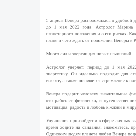
5 апреля Венера расположилась в удобной д
до 1 мая 2022 года. Астролог Марина С
планетарного положения и о его рисках. Ка
плане и чего ждать от положения Венеры в Р
Много сил и энергии для новых начинаний
Астролог уверяет: период до 1 мая 20
энергетику. Он идеально подходит для с
высоте, а также появляется стремление к по
Венера подарит человеку значительные физ
кто работает физически, и путешественник
мотивация, радость и любовь к жизни и миру
Улучшения произойдут и в сфере личных вз
время ходите на свидания, знакомьтесь, п
Одиноким людям планета любви Венера пода