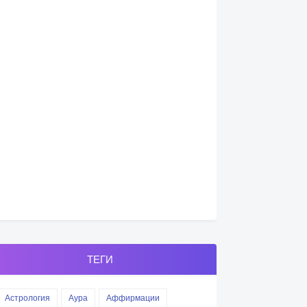
ТЕГИ
Астрология
Аура
Аффирмации