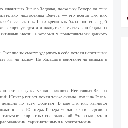
х удачливых Знаков Зодиака, поскольку Венера на этих
ицательно настроенная Венера — это всегда для них
в себя ее негатив. В то время как большинство людей
т, воспрянут духом и начнут стремиться к победам на
озитивный месяц, в который у представителей данного
ли Скорпионы смогут удержать в себе потоки негативных
рает им на пользу. Не обращать внимания на выпады в
, повезет сразу в двух направлениях. Негативная Венера
вный Юпитер влияет почти также сильно, как и на Раков.
 позиции по всем фронтам. В мае для них начнется
акомств из-за Юпитера. Венера же даст сил и энергии, а
иститься от неприятных воспоминаний. Это значит, что в
требованными, харизматичными и обаятельными.