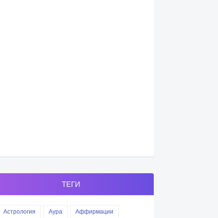
ТЕГИ
Астрология
Аура
Аффирмации