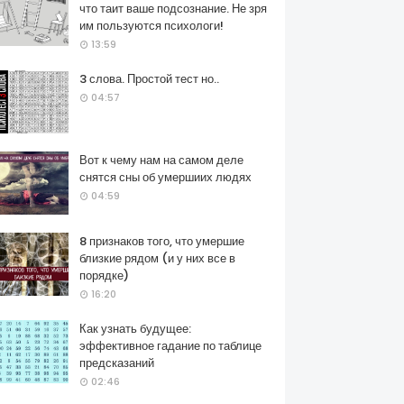
что таит ваше подсознание. Не зря
им пользуются психологи!
13:59
3 слова. Простой тест но..
04:57
Вот к чему нам на самом деле
снятся сны об умершиих людях
04:59
8 признаков того, что умершие
близкие рядом (и у них все в
порядке)
16:20
Как узнать будущее:
эффективное гадание по таблице
предсказаний
02:46