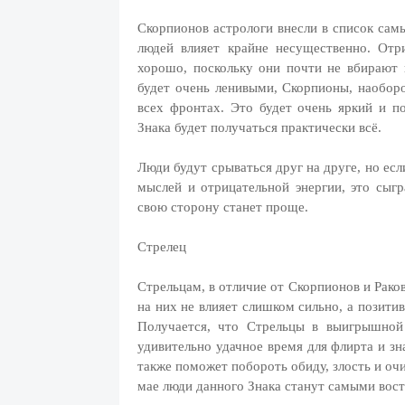
Скорпионов астрологи внесли в список самы
людей влияет крайне несущественно. Отр
хорошо, поскольку они почти не вбирают 
будет очень ленивыми, Скорпионы, наоборо
всех фронтах. Это будет очень яркий и п
Знака будет получаться практически всё.
Люди будут срываться друг на друге, но ес
мыслей и отрицательной энергии, это сыг
свою сторону станет проще.
Стрелец
Стрельцам, в отличие от Скорпионов и Раков
на них не влияет слишком сильно, а позити
Получается, что Стрельцы в выигрышной
удивительно удачное время для флирта и зн
также поможет побороть обиду, злость и оч
мае люди данного Знака станут самыми вос