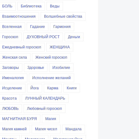
БОЛЬ
Библиотека
Веды
Взаимоотношения
Волшебные свойства
Вселенная
Гадание
Гармония
Гороскоп
ДУХОВНЫЙ РОСТ
Деньги
Ежедневный гороскоп
ЖЕНЩИНА
Женская сила
Женский гороскоп
Заговоры
Здоровье
Изобилие
Именалогия
Исполнение желаний
Исцеление
Йога
Карма
Книги
Красота
ЛУННЫЙ КАЛЕНДАРЬ
ЛЮБОВЬ
Любовный гороскоп
МАГНИТНАЯ БУРЯ
Магия
Магия камней
Магия чисел
Мандала