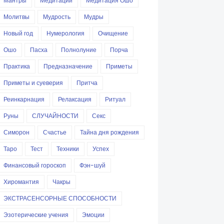
Мантры
Медитации
Медитация Ошо
Молитвы
Мудрость
Мудры
Новый год
Нумерология
Очищение
Ошо
Пасха
Полнолуние
Порча
Практика
Предназначение
Приметы
Приметы и суеверия
Притча
Реинкарнация
Релаксация
Ритуал
Руны
СЛУЧАЙНОСТИ
Секс
Симорон
Счастье
Тайна дня рождения
Таро
Тест
Техники
Успех
Финансовый гороскоп
Фэн-шуй
Хиромантия
Чакры
ЭКСТРАСЕНСОРНЫЕ СПОСОБНОСТИ
Эзотерические учения
Эмоции