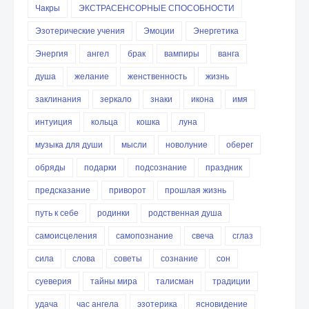
Чакры
ЭКСТРАСЕНСОРНЫЕ СПОСОБНОСТИ
Эзотерические учения
Эмоции
Энергетика
Энергия
ангел
брак
вампиры
ванга
душа
желание
женственность
жизнь
заклинания
зеркало
знаки
икона
имя
интуиция
кольца
кошка
луна
музыка для души
мысли
новолуние
оберег
обряды
подарки
подсознание
праздник
предсказание
приворот
прошлая жизнь
путь к себе
родинки
родственная душа
самоисцеления
самопознание
свеча
сглаз
сила
слова
советы
сознание
сон
суеверия
тайны мира
талисман
традиции
удача
час ангела
эзотерика
ясновидение