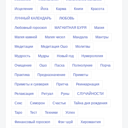
Исцеление
Йога
Карма
Книги
Красота
ЛУННЫЙ КАЛЕНДАРЬ
ЛЮБОВЬ
Любовный гороскоп
МАГНИТНАЯ БУРЯ
Магия
Магия камней
Магия чисел
Мандала
Мантры
Медитации
Медитация Ошо
Молитвы
Мудрость
Мудры
Новый год
Нумерология
Очищение
Ошо
Пасха
Полнолуние
Порча
Практика
Предназначение
Приметы
Приметы и суеверия
Притча
Реинкарнация
Релаксация
Ритуал
Руны
СЛУЧАЙНОСТИ
Секс
Симорон
Счастье
Тайна дня рождения
Таро
Тест
Техники
Успех
Финансовый гороскоп
Фэн-шуй
Хиромантия