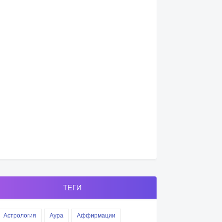
ТЕГИ
Астрология
Аура
Аффирмации