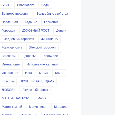
БОЛЬ
Библиотека
Веды
Взаимоотношения
Волшебные свойства
Вселенная
Гадание
Гармония
Гороскоп
ДУХОВНЫЙ РОСТ
Деньги
Ежедневный гороскоп
ЖЕНЩИНА
Женская сила
Женский гороскоп
Заговоры
Здоровье
Изобилие
Именалогия
Исполнение желаний
Исцеление
Йога
Карма
Книги
Красота
ЛУННЫЙ КАЛЕНДАРЬ
ЛЮБОВЬ
Любовный гороскоп
МАГНИТНАЯ БУРЯ
Магия
Магия камней
Магия чисел
Мандала