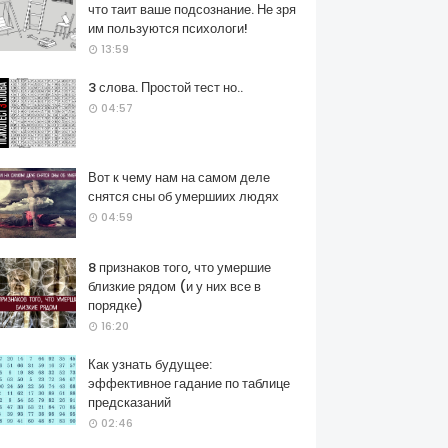
что таит ваше подсознание. Не зря
им пользуются психологи!
13:59
3 слова. Простой тест но..
04:57
Вот к чему нам на самом деле
снятся сны об умершиих людях
04:59
8 признаков того, что умершие
близкие рядом (и у них все в
порядке)
16:20
Как узнать будущее:
эффективное гадание по таблице
предсказаний
02:46