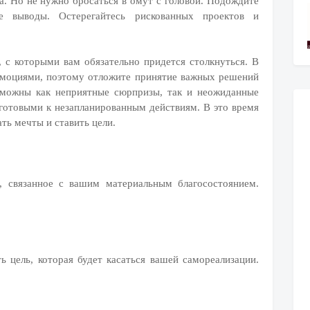
. Но не нужно бросаться в омут с головой. Подождите
е выводы. Остерегайтесь рискованных проектов и
 с которыми вам обязательно придется столкнуться. В
 эмоциями, поэтому отложите принятие важных решений
озможны как неприятные сюрпризы, так и неожиданные
готовыми к незапланированным действиям. В это время
ать мечты и ставить цели.
, связанное с вашим материальным благосостоянием.
 цель, которая будет касаться вашей самореализации.