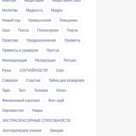
Мантры
Медитации
Медитация Ошо
Молитвы
Мудрость
Мудры
Новый год
Нумерология
Очищение
Ошо
Пасха
Полнолуние
Порча
Практика
Предназначение
Приметы
Приметы и суеверия
Притча
Реинкарнация
Релаксация
Ритуал
Руны
СЛУЧАЙНОСТИ
Секс
Симорон
Счастье
Тайна дня рождения
Таро
Тест
Техники
Успех
Финансовый гороскоп
Фэн-шуй
Хиромантия
Чакры
ЭКСТРАСЕНСОРНЫЕ СПОСОБНОСТИ
Эзотерические учения
Эмоции