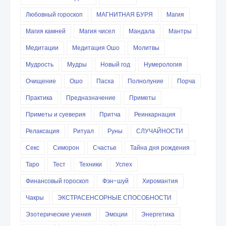
Любовный гороскоп
МАГНИТНАЯ БУРЯ
Магия
Магия камней
Магия чисел
Мандала
Мантры
Медитации
Медитация Ошо
Молитвы
Мудрость
Мудры
Новый год
Нумерология
Очищение
Ошо
Пасха
Полнолуние
Порча
Практика
Предназначение
Приметы
Приметы и суеверия
Притча
Реинкарнация
Релаксация
Ритуал
Руны
СЛУЧАЙНОСТИ
Секс
Симорон
Счастье
Тайна дня рождения
Таро
Тест
Техники
Успех
Финансовый гороскоп
Фэн-шуй
Хиромантия
Чакры
ЭКСТРАСЕНСОРНЫЕ СПОСОБНОСТИ
Эзотерические учения
Эмоции
Энергетика