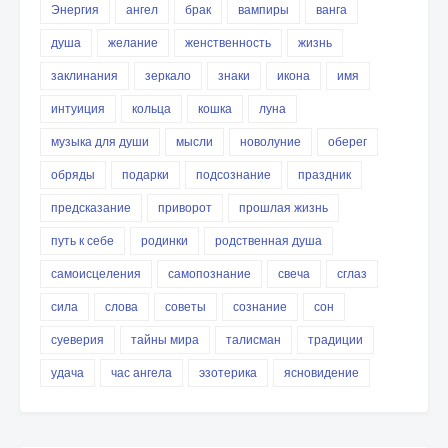
Энергия
ангел
брак
вампиры
ванга
душа
желание
женственность
жизнь
заклинания
зеркало
знаки
икона
имя
интуиция
кольца
кошка
луна
музыка для души
мысли
новолуние
оберег
обряды
подарки
подсознание
праздник
предсказание
приворот
прошлая жизнь
путь к себе
родинки
родственная душа
самоисцеления
самопознание
свеча
сглаз
сила
слова
советы
сознание
сон
суеверия
тайны мира
талисман
традиции
удача
час ангела
эзотерика
ясновидение