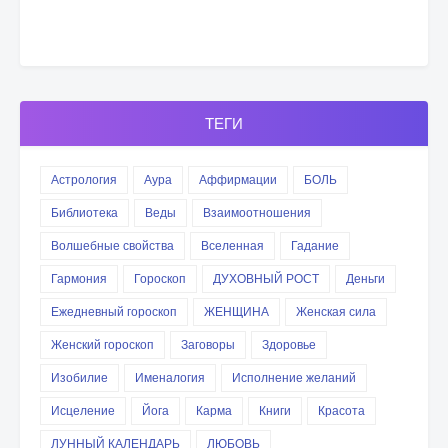
ТЕГИ
Астрология
Аура
Аффирмации
БОЛЬ
Библиотека
Веды
Взаимоотношения
Волшебные свойства
Вселенная
Гадание
Гармония
Гороскоп
ДУХОВНЫЙ РОСТ
Деньги
Ежедневный гороскоп
ЖЕНЩИНА
Женская сила
Женский гороскоп
Заговоры
Здоровье
Изобилие
Именалогия
Исполнение желаний
Исцеление
Йога
Карма
Книги
Красота
ЛУННЫЙ КАЛЕНДАРЬ
ЛЮБОВЬ