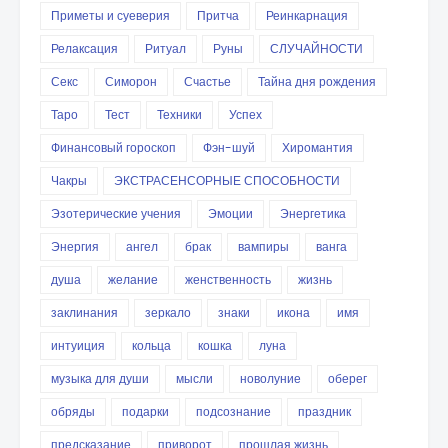
Приметы и суеверия
Притча
Реинкарнация
Релаксация
Ритуал
Руны
СЛУЧАЙНОСТИ
Секс
Симорон
Счастье
Тайна дня рождения
Таро
Тест
Техники
Успех
Финансовый гороскоп
Фэн-шуй
Хиромантия
Чакры
ЭКСТРАСЕНСОРНЫЕ СПОСОБНОСТИ
Эзотерические учения
Эмоции
Энергетика
Энергия
ангел
брак
вампиры
ванга
душа
желание
женственность
жизнь
заклинания
зеркало
знаки
икона
имя
интуиция
кольца
кошка
луна
музыка для души
мысли
новолуние
оберег
обряды
подарки
подсознание
праздник
предсказание
приворот
прошлая жизнь