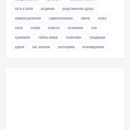
путь к себе
родинки
родственная душа
самоисцеления
самопознание
свеча
сглаз
сила
слова
советы
сознание
сон
суеверия
тайны мира
талисман
традиции
удача
час ангела
эзотерика
ясновидение