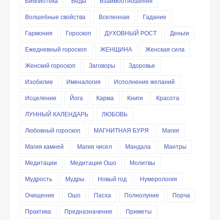
Библиотека
Веды
Взаимоотношения
Волшебные свойства
Вселенная
Гадание
Гармония
Гороскоп
ДУХОВНЫЙ РОСТ
Деньги
Ежедневный гороскоп
ЖЕНЩИНА
Женская сила
Женский гороскоп
Заговоры
Здоровье
Изобилие
Именалогия
Исполнение желаний
Исцеление
Йога
Карма
Книги
Красота
ЛУННЫЙ КАЛЕНДАРЬ
ЛЮБОВЬ
Любовный гороскоп
МАГНИТНАЯ БУРЯ
Магия
Магия камней
Магия чисел
Мандала
Мантры
Медитации
Медитация Ошо
Молитвы
Мудрость
Мудры
Новый год
Нумерология
Очищение
Ошо
Пасха
Полнолуние
Порча
Практика
Предназначение
Приметы