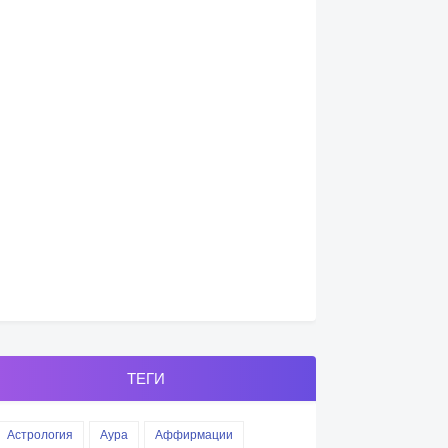
ТЕГИ
Астрология
Аура
Аффирмации