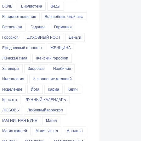
БОЛЬ
Библиотека
Веды
Взаимоотношения
Волшебные свойства
Вселенная
Гадание
Гармония
Гороскоп
ДУХОВНЫЙ РОСТ
Деньги
Ежедневный гороскоп
ЖЕНЩИНА
Женская сила
Женский гороскоп
Заговоры
Здоровье
Изобилие
Именалогия
Исполнение желаний
Исцеление
Йога
Карма
Книги
Красота
ЛУННЫЙ КАЛЕНДАРЬ
ЛЮБОВЬ
Любовный гороскоп
МАГНИТНАЯ БУРЯ
Магия
Магия камней
Магия чисел
Мандала