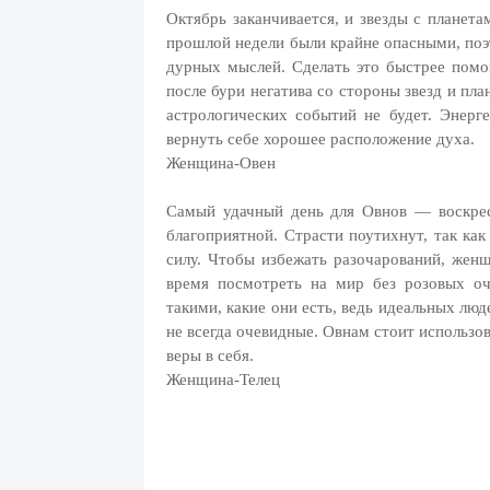
Октябрь заканчивается, и звезды с планет
прошлой недели были крайне опасными, поэ
дурных мыслей. Сделать это быстрее помог
после бури негатива со стороны звезд и пл
астрологических событий не будет. Энерг
вернуть себе хорошее расположение духа.
Женщина-Овен
Самый удачный день для Овнов — воскресе
благоприятной. Страсти поутихнут, так ка
силу. Чтобы избежать разочарований, жен
время посмотреть на мир без розовых о
такими, какие они есть, ведь идеальных люд
не всегда очевидные. Овнам стоит использо
веры в себя.
Женщина-Телец