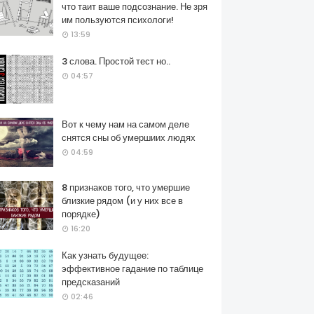
что таит ваше подсознание. Не зря
им пользуются психологи!
13:59
3 слова. Простой тест но..
04:57
Вот к чему нам на самом деле
снятся сны об умершиих людях
04:59
8 признаков того, что умершие
близкие рядом (и у них все в
порядке)
16:20
Как узнать будущее:
эффективное гадание по таблице
предсказаний
02:46