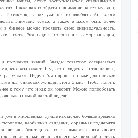
жчины мечты, стоит воспользоваться специальными
жество. Также важно обратить внимание на тех мужчин,
ы. Возможно, в них уже кто-то влюблен. Астрологи
уделять внимание семье, а также в целом быть более
и в бизнесе можно проявить свою индивидуальность,
ительность. Эта неделя хороша для самореализации,
 и получения знаний. Звезды советуют остерегаться
ми, кто раздражает. Тем, кто находится в отношениях,
х разрушают. Неделя благоприятна также для поисков
зными для одиноких женщин этого Знака. Чтобы понять
нее к тому, что и как он говорит. Можно попробовать
довольно сильной на этой неделе.
рые уже в отношениях, лучше как можно больше времени
 сюрпризы, необычные свидания, моральная поддержка
онедельник будет довольно тяжелым из-за негативного
етроградное движение в воскресенье прошлой недели.