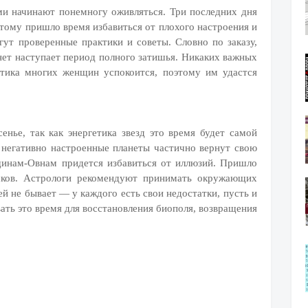
ами начинают понемногу оживляться. Три последних дня
тому пришло время избавиться от плохого настроения и
ут проверенные практики и советы. Словно по заказу,
анет наступает период полного затишья. Никаких важных
етика многих женщин успокоится, поэтому им удастся
нье, так как энергетика звезд это время будет самой
к негативно настроенные планеты частично вернут свою
щинам-Овнам придется избавиться от иллюзий. Пришло
чков. Астрологи рекомендуют принимать окружающих
ей не бывает — у каждого есть свои недостатки, пусть и
вать это время для восстановления биополя, возвращения