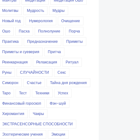
Мантры
Медитации
Медитация Ошо
Молитвы
Мудрость
Мудры
Новый год
Нумерология
Очищение
Ошо
Пасха
Полнолуние
Порча
Практика
Предназначение
Приметы
Приметы и суеверия
Притча
Реинкарнация
Релаксация
Ритуал
Руны
СЛУЧАЙНОСТИ
Секс
Симорон
Счастье
Тайна дня рождения
Таро
Тест
Техники
Успех
Финансовый гороскоп
Фэн-шуй
Хиромантия
Чакры
ЭКСТРАСЕНСОРНЫЕ СПОСОБНОСТИ
Эзотерические учения
Эмоции