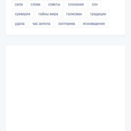
сила
слова
советы
сознание
сон
суеверия
тайны мира
талисман
традиции
удача
час ангела
эзотерика
ясновидение