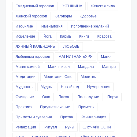
Ежедневный гороскоп
ЖЕНЩИНА
Женская сила
Женский гороскоп
Заговоры
Здоровье
Изобилие
Именалогия
Исполнение желаний
Исцеление
Йога
Карма
Книги
Красота
ЛУННЫЙ КАЛЕНДАРЬ
ЛЮБОВЬ
Любовный гороскоп
МАГНИТНАЯ БУРЯ
Магия
Магия камней
Магия чисел
Мандала
Мантры
Медитации
Медитация Ошо
Молитвы
Мудрость
Мудры
Новый год
Нумерология
Очищение
Ошо
Пасха
Полнолуние
Порча
Практика
Предназначение
Приметы
Приметы и суеверия
Притча
Реинкарнация
Релаксация
Ритуал
Руны
СЛУЧАЙНОСТИ