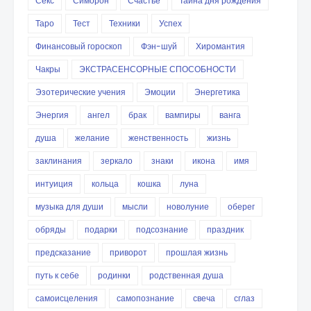
Секс
Симорон
Счастье
Тайна дня рождения
Таро
Тест
Техники
Успех
Финансовый гороскоп
Фэн-шуй
Хиромантия
Чакры
ЭКСТРАСЕНСОРНЫЕ СПОСОБНОСТИ
Эзотерические учения
Эмоции
Энергетика
Энергия
ангел
брак
вампиры
ванга
душа
желание
женственность
жизнь
заклинания
зеркало
знаки
икона
имя
интуиция
кольца
кошка
луна
музыка для души
мысли
новолуние
оберег
обряды
подарки
подсознание
праздник
предсказание
приворот
прошлая жизнь
путь к себе
родинки
родственная душа
самоисцеления
самопознание
свеча
сглаз