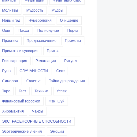
Мантры
Медитации
Медитация Ошо
Молитвы
Мудрость
Мудры
Новый год
Нумерология
Очищение
Ошо
Пасха
Полнолуние
Порча
Практика
Предназначение
Приметы
Приметы и суеверия
Притча
Реинкарнация
Релаксация
Ритуал
Руны
СЛУЧАЙНОСТИ
Секс
Симорон
Счастье
Тайна дня рождения
Таро
Тест
Техники
Успех
Финансовый гороскоп
Фэн-шуй
Хиромантия
Чакры
ЭКСТРАСЕНСОРНЫЕ СПОСОБНОСТИ
Эзотерические учения
Эмоции