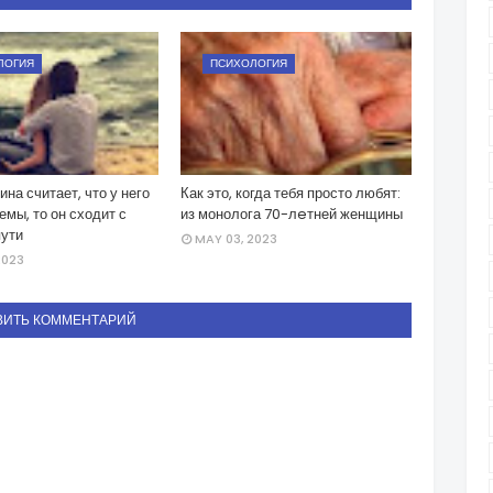
ЛОГИЯ
ПСИХОЛОГИЯ
на считает, что у него
Как это, когда тебя просто любят:
емы, то он сходит с
из монолога 70-лeтней женщины
пути
MAY 03, 2023
2023
ВИТЬ КОММЕНТАРИЙ