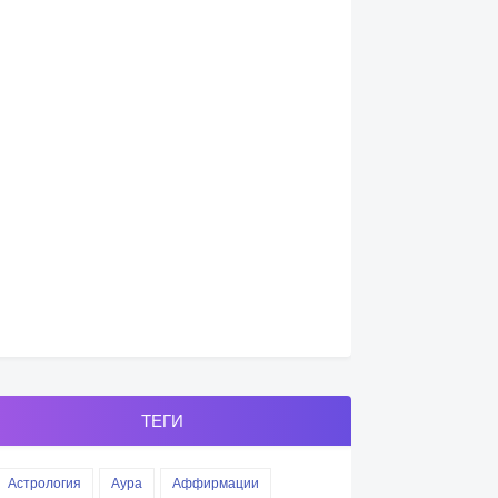
ТЕГИ
Астрология
Аура
Аффирмации