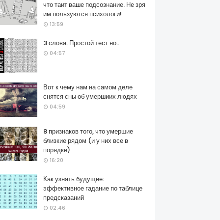
что таит ваше подсознание. Не зря
им пользуются психологи!
13:59
3 слова. Простой тест но..
04:57
Вот к чему нам на самом деле
снятся сны об умершиих людях
04:59
8 признаков того, что умершие
близкие рядом (и у них все в
порядке)
16:20
Как узнать будущее:
эффективное гадание по таблице
предсказаний
02:46