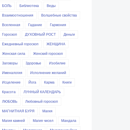
БОЛЬ
Библиотека
Веды
Взаимоотношения
Волшебные свойства
Вселенная
Гадание
Гармония
Гороскоп
ДУХОВНЫЙ РОСТ
Деньги
Ежедневный гороскоп
ЖЕНЩИНА
Женская сила
Женский гороскоп
Заговоры
Здоровье
Изобилие
Именалогия
Исполнение желаний
Исцеление
Йога
Карма
Книги
Красота
ЛУННЫЙ КАЛЕНДАРЬ
ЛЮБОВЬ
Любовный гороскоп
МАГНИТНАЯ БУРЯ
Магия
Магия камней
Магия чисел
Мандала