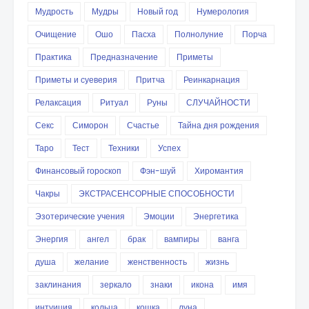
Мудрость
Мудры
Новый год
Нумерология
Очищение
Ошо
Пасха
Полнолуние
Порча
Практика
Предназначение
Приметы
Приметы и суеверия
Притча
Реинкарнация
Релаксация
Ритуал
Руны
СЛУЧАЙНОСТИ
Секс
Симорон
Счастье
Тайна дня рождения
Таро
Тест
Техники
Успех
Финансовый гороскоп
Фэн-шуй
Хиромантия
Чакры
ЭКСТРАСЕНСОРНЫЕ СПОСОБНОСТИ
Эзотерические учения
Эмоции
Энергетика
Энергия
ангел
брак
вампиры
ванга
душа
желание
женственность
жизнь
заклинания
зеркало
знаки
икона
имя
интуиция
кольца
кошка
луна