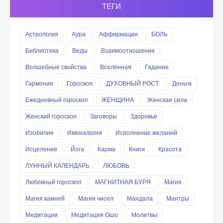
ТЕГИ
Астрология
Аура
Аффирмации
БОЛЬ
Библиотека
Веды
Взаимоотношения
Волшебные свойства
Вселенная
Гадание
Гармония
Гороскоп
ДУХОВНЫЙ РОСТ
Деньги
Ежедневный гороскоп
ЖЕНЩИНА
Женская сила
Женский гороскоп
Заговоры
Здоровье
Изобилие
Именалогия
Исполнение желаний
Исцеление
Йога
Карма
Книги
Красота
ЛУННЫЙ КАЛЕНДАРЬ
ЛЮБОВЬ
Любовный гороскоп
МАГНИТНАЯ БУРЯ
Магия
Магия камней
Магия чисел
Мандала
Мантры
Медитации
Медитация Ошо
Молитвы