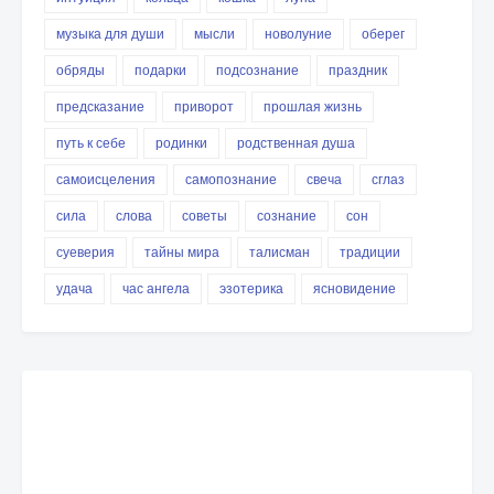
музыка для души
мысли
новолуние
оберег
обряды
подарки
подсознание
праздник
предсказание
приворот
прошлая жизнь
путь к себе
родинки
родственная душа
самоисцеления
самопознание
свеча
сглаз
сила
слова
советы
сознание
сон
суеверия
тайны мира
талисман
традиции
удача
час ангела
эзотерика
ясновидение