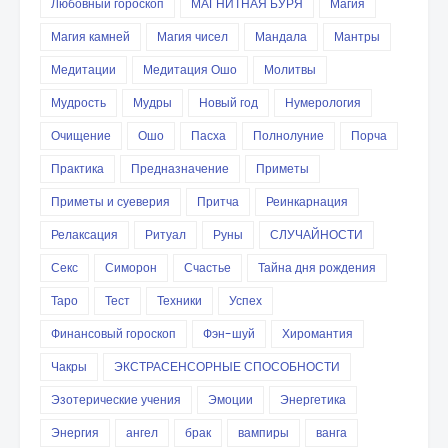
Любовный гороскоп
МАГНИТНАЯ БУРЯ
Магия
Магия камней
Магия чисел
Мандала
Мантры
Медитации
Медитация Ошо
Молитвы
Мудрость
Мудры
Новый год
Нумерология
Очищение
Ошо
Пасха
Полнолуние
Порча
Практика
Предназначение
Приметы
Приметы и суеверия
Притча
Реинкарнация
Релаксация
Ритуал
Руны
СЛУЧАЙНОСТИ
Секс
Симорон
Счастье
Тайна дня рождения
Таро
Тест
Техники
Успех
Финансовый гороскоп
Фэн-шуй
Хиромантия
Чакры
ЭКСТРАСЕНСОРНЫЕ СПОСОБНОСТИ
Эзотерические учения
Эмоции
Энергетика
Энергия
ангел
брак
вампиры
ванга