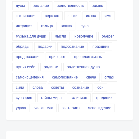
душа
желание
женственность
жизнь
заклинания
зеркало
знаки
икона
имя
интуиция
кольца
кошка
луна
музыка для души
мысли
новолуние
оберег
обряды
подарки
подсознание
праздник
предсказание
приворот
прошлая жизнь
путь к себе
родинки
родственная душа
самоисцеления
самопознание
свеча
сглаз
сила
слова
советы
сознание
сон
суеверия
тайны мира
талисман
традиции
удача
час ангела
эзотерика
ясновидение