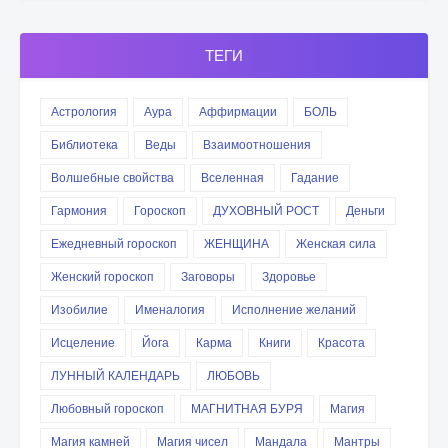
ТЕГИ
Астрология
Аура
Аффирмации
БОЛЬ
Библиотека
Веды
Взаимоотношения
Волшебные свойства
Вселенная
Гадание
Гармония
Гороскоп
ДУХОВНЫЙ РОСТ
Деньги
Ежедневный гороскоп
ЖЕНЩИНА
Женская сила
Женский гороскоп
Заговоры
Здоровье
Изобилие
Именалогия
Исполнение желаний
Исцеление
Йога
Карма
Книги
Красота
ЛУННЫЙ КАЛЕНДАРЬ
ЛЮБОВЬ
Любовный гороскоп
МАГНИТНАЯ БУРЯ
Магия
Магия камней
Магия чисел
Мандала
Мантры