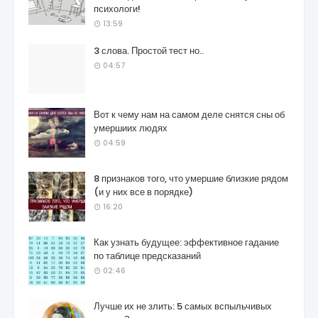
психологи!
13:59
3 слова. Простой тест но..
04:57
Вот к чему нам на самом деле снятся сны об
умершиих людях
04:59
8 признаков того, что умершие близкие рядом
(и у них все в порядке)
16:20
Как узнать будущее: эффективное гадание
по таблице предсказаний
02:46
Лучше их не злить: 5 самых вспыльчивых