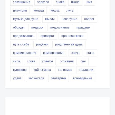
заклинания
зеркало
знаки
икона
имя
интуиция
кольца
кошка
луна
музыка для души
мысли
новолуние
оберег
обряды
подарки
подсознание
праздник
предсказание
приворот
прошлая жизнь
путь к себе
родинки
родственная душа
самоисцеления
самопознание
свеча
сглаз
сила
слова
советы
сознание
сон
суеверия
тайны мира
талисман
традиции
удача
час ангела
эзотерика
ясновидение