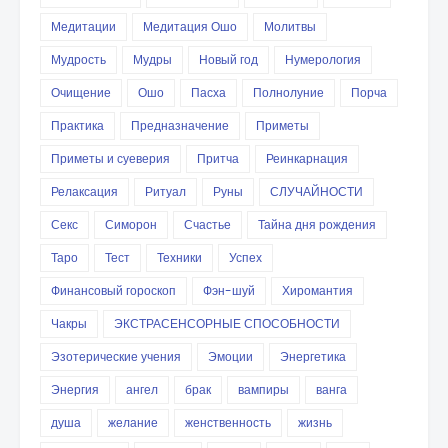
Медитации
Медитация Ошо
Молитвы
Мудрость
Мудры
Новый год
Нумерология
Очищение
Ошо
Пасха
Полнолуние
Порча
Практика
Предназначение
Приметы
Приметы и суеверия
Притча
Реинкарнация
Релаксация
Ритуал
Руны
СЛУЧАЙНОСТИ
Секс
Симорон
Счастье
Тайна дня рождения
Таро
Тест
Техники
Успех
Финансовый гороскоп
Фэн-шуй
Хиромантия
Чакры
ЭКСТРАСЕНСОРНЫЕ СПОСОБНОСТИ
Эзотерические учения
Эмоции
Энергетика
Энергия
ангел
брак
вампиры
ванга
душа
желание
женственность
жизнь