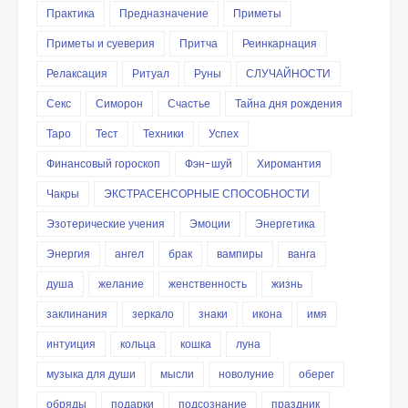
Практика
Предназначение
Приметы
Приметы и суеверия
Притча
Реинкарнация
Релаксация
Ритуал
Руны
СЛУЧАЙНОСТИ
Секс
Симорон
Счастье
Тайна дня рождения
Таро
Тест
Техники
Успех
Финансовый гороскоп
Фэн-шуй
Хиромантия
Чакры
ЭКСТРАСЕНСОРНЫЕ СПОСОБНОСТИ
Эзотерические учения
Эмоции
Энергетика
Энергия
ангел
брак
вампиры
ванга
душа
желание
женственность
жизнь
заклинания
зеркало
знаки
икона
имя
интуиция
кольца
кошка
луна
музыка для души
мысли
новолуние
оберег
обряды
подарки
подсознание
праздник