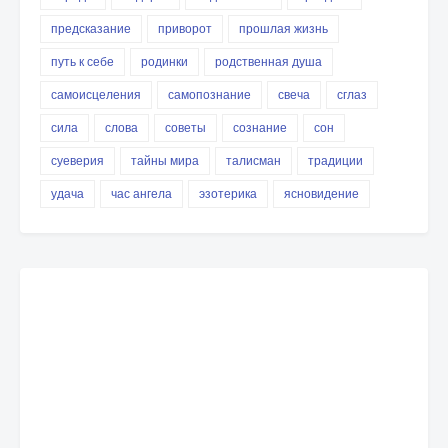
предсказание
приворот
прошлая жизнь
путь к себе
родинки
родственная душа
самоисцеления
самопознание
свеча
сглаз
сила
слова
советы
сознание
сон
суеверия
тайны мира
талисман
традиции
удача
час ангела
эзотерика
ясновидение