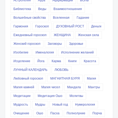
Астрология
Аура
Аффирмации
БОЛЬ
Библиотека
Веды
Взаимоотношения
Волшебные свойства
Вселенная
Гадание
Гармония
Гороскоп
ДУХОВНЫЙ РОСТ
Деньги
Ежедневный гороскоп
ЖЕНЩИНА
Женская сила
Женский гороскоп
Заговоры
Здоровье
Изобилие
Именалогия
Исполнение желаний
Исцеление
Йога
Карма
Книги
Красота
ЛУННЫЙ КАЛЕНДАРЬ
ЛЮБОВЬ
Любовный гороскоп
МАГНИТНАЯ БУРЯ
Магия
Магия камней
Магия чисел
Мандала
Мантры
Медитации
Медитация Ошо
Молитвы
Мудрость
Мудры
Новый год
Нумерология
Очищение
Ошо
Пасха
Полнолуние
Порча