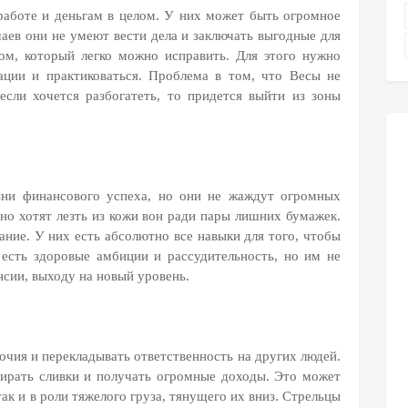
работе и деньгам в целом. У них может быть огромное
чаев они не умеют вести дела и заключать выгодные для
ом, который легко можно исправить. Для этого нужно
ции и практиковаться. Проблема в том, что Весы не
если хочется разбогатеть, то придется выйти из зоны
зни финансового успеха, но они не жаждут огромных
но хотят лезть из кожи вон ради пары лишних бумажек.
ние. У них есть абсолютно все навыки для того, чтобы
 есть здоровые амбиции и рассудительность, но им не
нсии, выходу на новый уровень.
чия и перекладывать ответственность на других людей.
бирать сливки и получать огромные доходы. Это может
так и в роли тяжелого груза, тянущего их вниз. Стрельцы