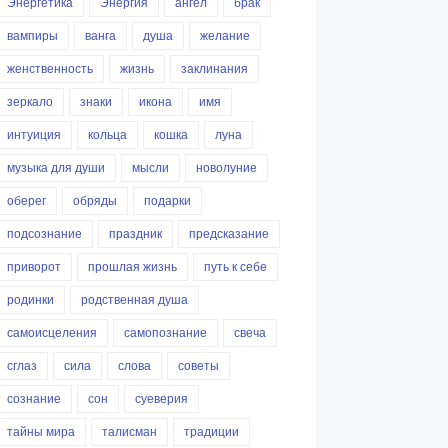
Энергетика
Энергия
ангел
брак
вампиры
ванга
душа
желание
женственность
жизнь
заклинания
зеркало
знаки
икона
имя
интуиция
кольца
кошка
луна
музыка для души
мысли
новолуние
оберег
обряды
подарки
подсознание
праздник
предсказание
приворот
прошлая жизнь
путь к себе
родинки
родственная душа
самоисцеления
самопознание
свеча
сглаз
сила
слова
советы
сознание
сон
суеверия
тайны мира
талисман
традиции