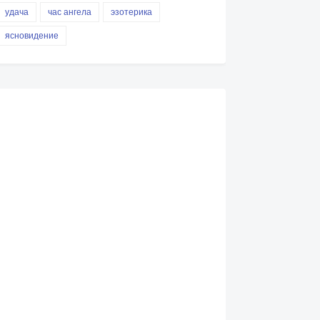
удача
час ангела
эзотерика
ясновидение