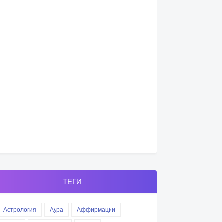
ТЕГИ
Астрология
Аура
Аффирмации