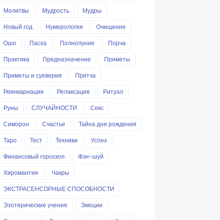
Молитвы
Мудрость
Мудры
Новый год
Нумерология
Очищение
Ошо
Пасха
Полнолуние
Порча
Практика
Предназначение
Приметы
Приметы и суеверия
Притча
Реинкарнация
Релаксация
Ритуал
Руны
СЛУЧАЙНОСТИ
Секс
Симорон
Счастье
Тайна дня рождения
Таро
Тест
Техники
Успех
Финансовый гороскоп
Фэн-шуй
Хиромантия
Чакры
ЭКСТРАСЕНСОРНЫЕ СПОСОБНОСТИ
Эзотерические учения
Эмоции