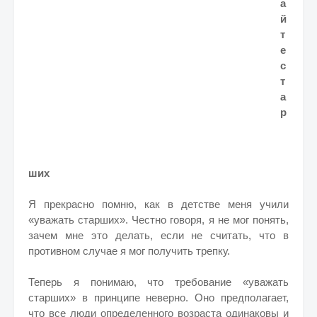
а
й
т
е
с
т
а
р
ших
Я прекрасно помню, как в детстве меня учили
«уважать старших». Честно говоря, я не мог понять,
зачем мне это делать, если не считать, что в
противном случае я мог получить трепку.
Теперь я понимаю, что требование «уважать
старших» в принципе неверно. Оно предполагает,
что все люди определенного возраста одинаковы и