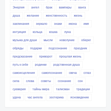
Энергия
ангел
брак
вампиры
ванга
душа
желание
женственность
жизнь
заклинания
зеркало
знаки
икона
имя
интуиция
кольца
кошка
луна
музыка для души
мысли
новолуние
оберег
обряды
подарки
подсознание
праздник
предсказание
приворот
прошлая жизнь
путь к себе
родинки
родственная душа
самоисцеления
самопознание
свеча
сглаз
сила
слова
советы
сознание
сон
суеверия
тайны мира
талисман
традиции
удача
час ангела
эзотерика
ясновидение