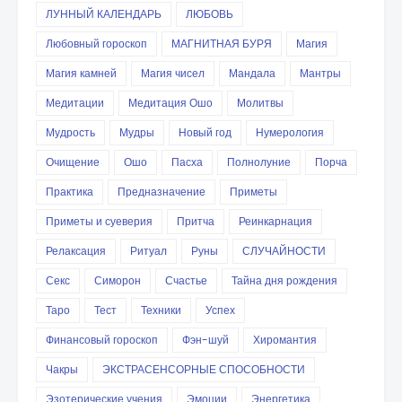
ЛУННЫЙ КАЛЕНДАРЬ
ЛЮБОВЬ
Любовный гороскоп
МАГНИТНАЯ БУРЯ
Магия
Магия камней
Магия чисел
Мандала
Мантры
Медитации
Медитация Ошо
Молитвы
Мудрость
Мудры
Новый год
Нумерология
Очищение
Ошо
Пасха
Полнолуние
Порча
Практика
Предназначение
Приметы
Приметы и суеверия
Притча
Реинкарнация
Релаксация
Ритуал
Руны
СЛУЧАЙНОСТИ
Секс
Симорон
Счастье
Тайна дня рождения
Таро
Тест
Техники
Успех
Финансовый гороскоп
Фэн-шуй
Хиромантия
Чакры
ЭКСТРАСЕНСОРНЫЕ СПОСОБНОСТИ
Эзотерические учения
Эмоции
Энергетика