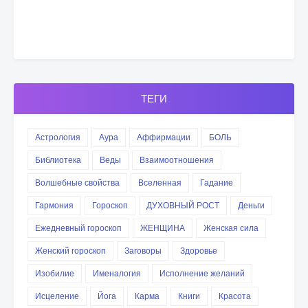
ТЕГИ
Астрология
Аура
Аффирмации
БОЛЬ
Библиотека
Веды
Взаимоотношения
Волшебные свойства
Вселенная
Гадание
Гармония
Гороскоп
ДУХОВНЫЙ РОСТ
Деньги
Ежедневный гороскоп
ЖЕНЩИНА
Женская сила
Женский гороскоп
Заговоры
Здоровье
Изобилие
Именалогия
Исполнение желаний
Исцеление
Йога
Карма
Книги
Красота