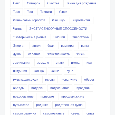
Секс
Симорон
Счастье
Тайна дня рождения
Таро
Тест
Техники
Успех
Финансовый гороскоп
Фэн-шуй
Хиромантия
Чакры
ЭКСТРАСЕНСОРНЫЕ СПОСОБНОСТИ
Эзотерические учения
Эмоции
Энергетика
Энергия
ангел
брак
вампиры
ванга
душа
желание
женственность
жизнь
заклинания
зеркало
знаки
икона
имя
интуиция
кольца
кошка
луна
музыка для души
мысли
новолуние
оберег
обряды
подарки
подсознание
праздник
предсказание
приворот
прошлая жизнь
путь к себе
родинки
родственная душа
самоисцеления
самопознание
свеча
сглаз