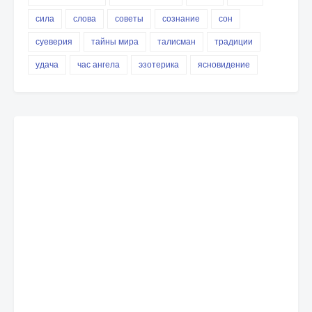
сила
слова
советы
сознание
сон
суеверия
тайны мира
талисман
традиции
удача
час ангела
эзотерика
ясновидение