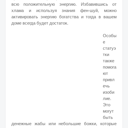
всю положительную энергию. Избавившись от
хлама и используя знания фен-шуй, можно
активировать энергию богатства и тогда в вашем
доме всегда будет достаток.
Особы
е
статуэ
тки
также
помога
ют
привл
ечь
изоби
лие.
Это
могут
быть
денежные жабы или небольшие божки, которые