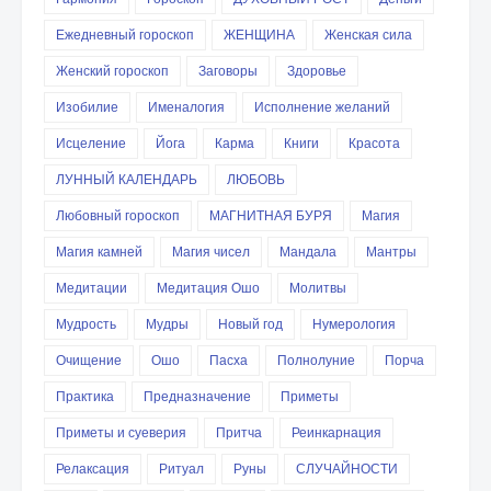
Ежедневный гороскоп
ЖЕНЩИНА
Женская сила
Женский гороскоп
Заговоры
Здоровье
Изобилие
Именалогия
Исполнение желаний
Исцеление
Йога
Карма
Книги
Красота
ЛУННЫЙ КАЛЕНДАРЬ
ЛЮБОВЬ
Любовный гороскоп
МАГНИТНАЯ БУРЯ
Магия
Магия камней
Магия чисел
Мандала
Мантры
Медитации
Медитация Ошо
Молитвы
Мудрость
Мудры
Новый год
Нумерология
Очищение
Ошо
Пасха
Полнолуние
Порча
Практика
Предназначение
Приметы
Приметы и суеверия
Притча
Реинкарнация
Релаксация
Ритуал
Руны
СЛУЧАЙНОСТИ