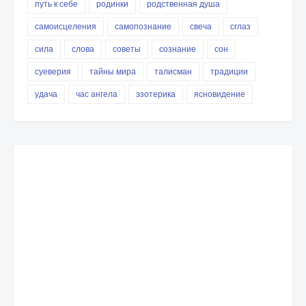
путь к себе
родинки
родственная душа
самоисцеления
самопознание
свеча
сглаз
сила
слова
советы
сознание
сон
суеверия
тайны мира
талисман
традиции
удача
час ангела
эзотерика
ясновидение