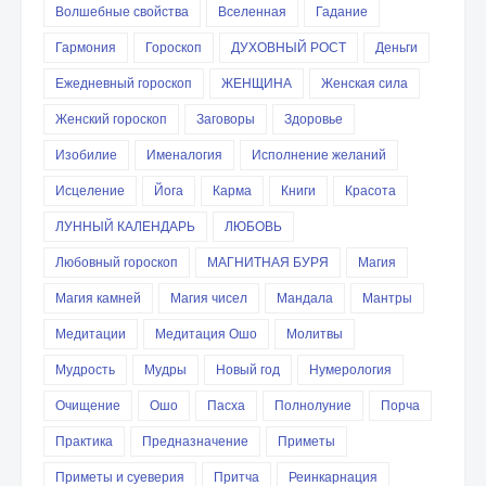
Волшебные свойства
Вселенная
Гадание
Гармония
Гороскоп
ДУХОВНЫЙ РОСТ
Деньги
Ежедневный гороскоп
ЖЕНЩИНА
Женская сила
Женский гороскоп
Заговоры
Здоровье
Изобилие
Именалогия
Исполнение желаний
Исцеление
Йога
Карма
Книги
Красота
ЛУННЫЙ КАЛЕНДАРЬ
ЛЮБОВЬ
Любовный гороскоп
МАГНИТНАЯ БУРЯ
Магия
Магия камней
Магия чисел
Мандала
Мантры
Медитации
Медитация Ошо
Молитвы
Мудрость
Мудры
Новый год
Нумерология
Очищение
Ошо
Пасха
Полнолуние
Порча
Практика
Предназначение
Приметы
Приметы и суеверия
Притча
Реинкарнация