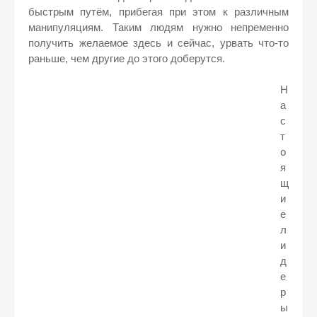
быстрым путём, прибегая при этом к различным
манипуляциям. Таким людям нужно непременно
получить желаемое здесь и сейчас, урвать что-то
раньше, чем другие до этого доберутся.
Н
а
с
т
о
я
щ
и
е
л
и
д
е
р
ы