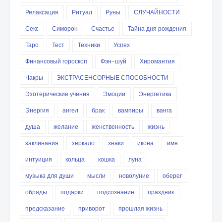
Релаксация
Ритуал
Руны
СЛУЧАЙНОСТИ
Секс
Симорон
Счастье
Тайна дня рождения
Таро
Тест
Техники
Успех
Финансовый гороскоп
Фэн-шуй
Хиромантия
Чакры
ЭКСТРАСЕНСОРНЫЕ СПОСОБНОСТИ
Эзотерические учения
Эмоции
Энергетика
Энергия
ангел
брак
вампиры
ванга
душа
желание
женственность
жизнь
заклинания
зеркало
знаки
икона
имя
интуиция
кольца
кошка
луна
музыка для души
мысли
новолуние
оберег
обряды
подарки
подсознание
праздник
предсказание
приворот
прошлая жизнь