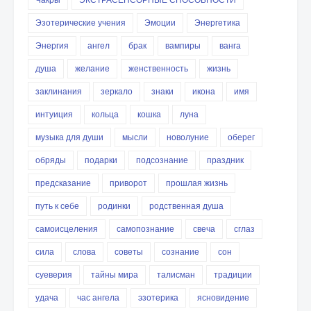
Эзотерические учения
Эмоции
Энергетика
Энергия
ангел
брак
вампиры
ванга
душа
желание
женственность
жизнь
заклинания
зеркало
знаки
икона
имя
интуиция
кольца
кошка
луна
музыка для души
мысли
новолуние
оберег
обряды
подарки
подсознание
праздник
предсказание
приворот
прошлая жизнь
путь к себе
родинки
родственная душа
самоисцеления
самопознание
свеча
сглаз
сила
слова
советы
сознание
сон
суеверия
тайны мира
талисман
традиции
удача
час ангела
эзотерика
ясновидение