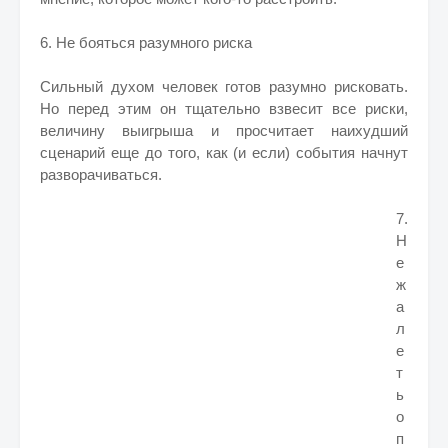
6. Не бояться разумного риска
Сильный духом человек готов разумно рисковать.
Но перед этим он тщательно взвесит все риски,
величину выигрыша и просчитает наихудший
сценарий еще до того, как (и если) события начнут
разворачиваться.
7.
Н
е
ж
а
л
е
т
ь
о
п