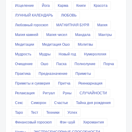
Исцеление
Йога
Карма
Книги
Красота
ЛУННЫЙ КАЛЕНДАРЬ
ЛЮБОВЬ
Любовный гороскоп
МАГНИТНАЯ БУРЯ
Магия
Магия камней
Магия чисел
Мандала
Мантры
Медитации
Медитация Ошо
Молитвы
Мудрость
Мудры
Новый год
Нумерология
Очищение
Ошо
Пасха
Полнолуние
Порча
Практика
Предназначение
Приметы
Приметы и суеверия
Притча
Реинкарнация
Релаксация
Ритуал
Руны
СЛУЧАЙНОСТИ
Секс
Симорон
Счастье
Тайна дня рождения
Таро
Тест
Техники
Успех
Финансовый гороскоп
Фэн-шуй
Хиромантия
Чакры
ЭКСТРАСЕНСОРНЫЕ СПОСОБНОСТИ