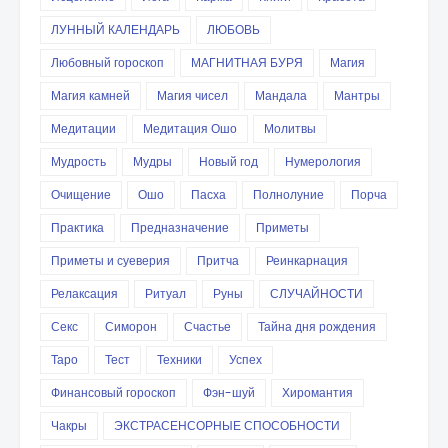
ЛУННЫЙ КАЛЕНДАРЬ
ЛЮБОВЬ
Любовный гороскоп
МАГНИТНАЯ БУРЯ
Магия
Магия камней
Магия чисел
Мандала
Мантры
Медитации
Медитация Ошо
Молитвы
Мудрость
Мудры
Новый год
Нумерология
Очищение
Ошо
Пасха
Полнолуние
Порча
Практика
Предназначение
Приметы
Приметы и суеверия
Притча
Реинкарнация
Релаксация
Ритуал
Руны
СЛУЧАЙНОСТИ
Секс
Симорон
Счастье
Тайна дня рождения
Таро
Тест
Техники
Успех
Финансовый гороскоп
Фэн-шуй
Хиромантия
Чакры
ЭКСТРАСЕНСОРНЫЕ СПОСОБНОСТИ