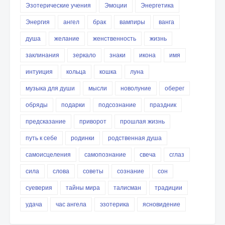
Эзотерические учения
Эмоции
Энергетика
Энергия
ангел
брак
вампиры
ванга
душа
желание
женственность
жизнь
заклинания
зеркало
знаки
икона
имя
интуиция
кольца
кошка
луна
музыка для души
мысли
новолуние
оберег
обряды
подарки
подсознание
праздник
предсказание
приворот
прошлая жизнь
путь к себе
родинки
родственная душа
самоисцеления
самопознание
свеча
сглаз
сила
слова
советы
сознание
сон
суеверия
тайны мира
талисман
традиции
удача
час ангела
эзотерика
ясновидение