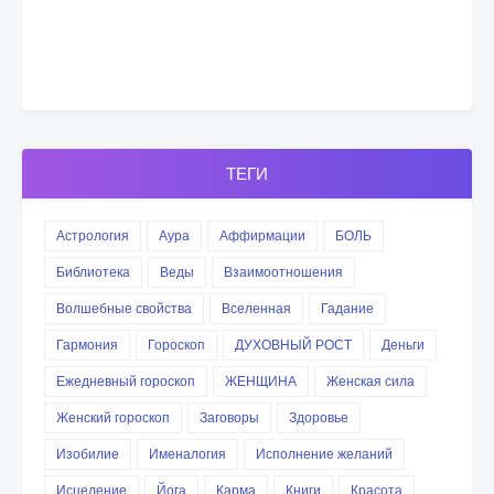
ТЕГИ
Астрология
Аура
Аффирмации
БОЛЬ
Библиотека
Веды
Взаимоотношения
Волшебные свойства
Вселенная
Гадание
Гармония
Гороскоп
ДУХОВНЫЙ РОСТ
Деньги
Ежедневный гороскоп
ЖЕНЩИНА
Женская сила
Женский гороскоп
Заговоры
Здоровье
Изобилие
Именалогия
Исполнение желаний
Исцеление
Йога
Карма
Книги
Красота