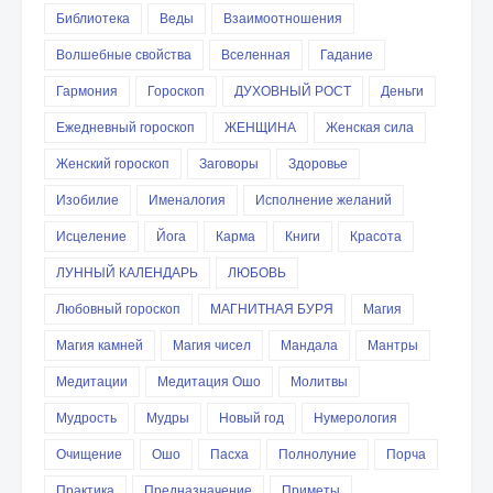
Библиотека
Веды
Взаимоотношения
Волшебные свойства
Вселенная
Гадание
Гармония
Гороскоп
ДУХОВНЫЙ РОСТ
Деньги
Ежедневный гороскоп
ЖЕНЩИНА
Женская сила
Женский гороскоп
Заговоры
Здоровье
Изобилие
Именалогия
Исполнение желаний
Исцеление
Йога
Карма
Книги
Красота
ЛУННЫЙ КАЛЕНДАРЬ
ЛЮБОВЬ
Любовный гороскоп
МАГНИТНАЯ БУРЯ
Магия
Магия камней
Магия чисел
Мандала
Мантры
Медитации
Медитация Ошо
Молитвы
Мудрость
Мудры
Новый год
Нумерология
Очищение
Ошо
Пасха
Полнолуние
Порча
Практика
Предназначение
Приметы