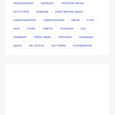
предсказание
приворот
прошлая жизнь
путь к себе
родинки
родственная душа
самоисцеления
самопознание
свеча
сглаз
сила
слова
советы
сознание
сон
суеверия
тайны мира
талисман
традиции
удача
час ангела
эзотерика
ясновидение