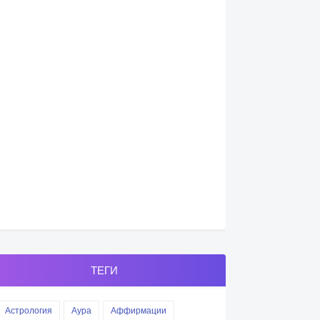
ТЕГИ
Астрология
Аура
Аффирмации