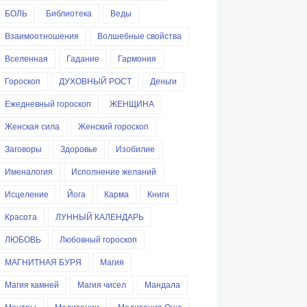
БОЛЬ
Библиотека
Веды
Взаимоотношения
Волшебные свойства
Вселенная
Гадание
Гармония
Гороскоп
ДУХОВНЫЙ РОСТ
Деньги
Ежедневный гороскоп
ЖЕНЩИНА
Женская сила
Женский гороскоп
Заговоры
Здоровье
Изобилие
Именалогия
Исполнение желаний
Исцеление
Йога
Карма
Книги
Красота
ЛУННЫЙ КАЛЕНДАРЬ
ЛЮБОВЬ
Любовный гороскоп
МАГНИТНАЯ БУРЯ
Магия
Магия камней
Магия чисел
Мандала