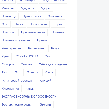
Мантры
Медитации
Медитация Ошо
Молитвы
Мудрость
Мудры
Новый год
Нумерология
Очищение
Ошо
Пасха
Полнолуние
Порча
Практика
Предназначение
Приметы
Приметы и суеверия
Притча
Реинкарнация
Релаксация
Ритуал
Руны
СЛУЧАЙНОСТИ
Секс
Симорон
Счастье
Тайна дня рождения
Таро
Тест
Техники
Успех
Финансовый гороскоп
Фэн-шуй
Хиромантия
Чакры
ЭКСТРАСЕНСОРНЫЕ СПОСОБНОСТИ
Эзотерические учения
Эмоции