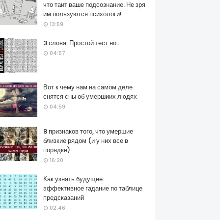
что таит ваше подсознание. Не зря
им пользуются психологи!
13:59
3 слова. Простой тест но..
04:57
Вот к чему нам на самом деле
снятся сны об умершиих людях
04:59
8 признаков того, что умершие
близкие рядом (и у них все в
порядке)
16:20
Как узнать будущее:
эффективное гадание по таблице
предсказаний
02:46