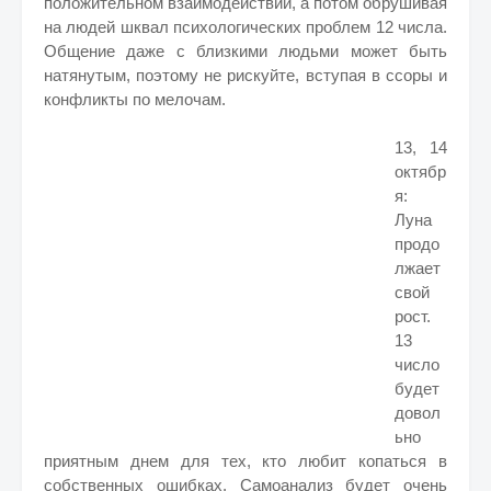
положительном взаимодействии, а потом обрушивая
на людей шквал психологических проблем 12 числа.
Общение даже с близкими людьми может быть
натянутым, поэтому не рискуйте, вступая в ссоры и
конфликты по мелочам.
13, 14
октябр
я:
Луна
продо
лжает
свой
рост.
13
число
будет
довол
ьно
приятным днем для тех, кто любит копаться в
собственных ошибках. Самоанализ будет очень