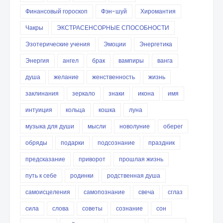
Финансовый гороскоп
Фэн-шуй
Хиромантия
Чакры
ЭКСТРАСЕНСОРНЫЕ СПОСОБНОСТИ
Эзотерические учения
Эмоции
Энергетика
Энергия
ангел
брак
вампиры
ванга
душа
желание
женственность
жизнь
заклинания
зеркало
знаки
икона
имя
интуиция
кольца
кошка
луна
музыка для души
мысли
новолуние
оберег
обряды
подарки
подсознание
праздник
предсказание
приворот
прошлая жизнь
путь к себе
родинки
родственная душа
самоисцеления
самопознание
свеча
сглаз
сила
слова
советы
сознание
сон