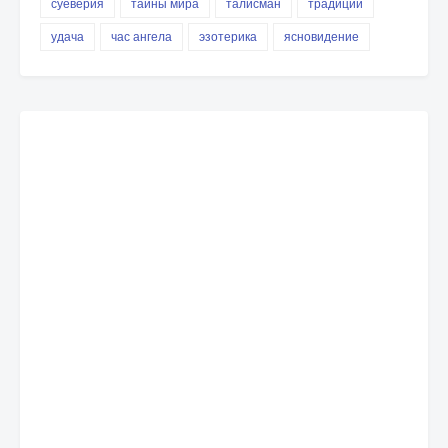
суеверия
тайны мира
талисман
традиции
удача
час ангела
эзотерика
ясновидение