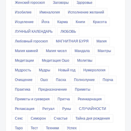
Женский гороскоп
Заговоры
Здоровье
Изобилие
Именалогия
Исполнение желаний
Исцеление
Йога
Карма
Книги
Красота
ЛУННЫЙ КАЛЕНДАРЬ
ЛЮБОВЬ
Любовный гороскоп
МАГНИТНАЯ БУРЯ
Магия
Магия камней
Магия чисел
Мандала
Мантры
Медитации
Медитация Ошо
Молитвы
Мудрость
Мудры
Новый год
Нумерология
Очищение
Ошо
Пасха
Полнолуние
Порча
Практика
Предназначение
Приметы
Приметы и суеверия
Притча
Реинкарнация
Релаксация
Ритуал
Руны
СЛУЧАЙНОСТИ
Секс
Симорон
Счастье
Тайна дня рождения
Таро
Тест
Техники
Успех