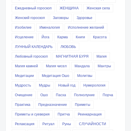
Ежедневный гороскоп
ЖЕНЩИНА
Женская сила
Женский гороскоп
Заговоры
Здоровье
Изобилие
Именалогия
Исполнение желаний
Исцеление
Йога
Карма
Книги
Красота
ЛУННЫЙ КАЛЕНДАРЬ
ЛЮБОВЬ
Любовный гороскоп
МАГНИТНАЯ БУРЯ
Магия
Магия камней
Магия чисел
Мандала
Мантры
Медитации
Медитация Ошо
Молитвы
Мудрость
Мудры
Новый год
Нумерология
Очищение
Ошо
Пасха
Полнолуние
Порча
Практика
Предназначение
Приметы
Приметы и суеверия
Притча
Реинкарнация
Релаксация
Ритуал
Руны
СЛУЧАЙНОСТИ