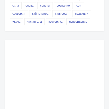
сила
слова
советы
сознание
сон
суеверия
тайны мира
талисман
традиции
удача
час ангела
эзотерика
ясновидение