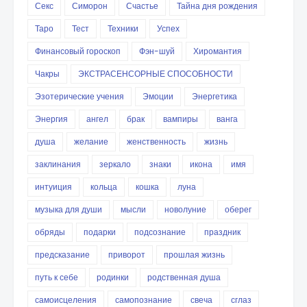
Секс
Симорон
Счастье
Тайна дня рождения
Таро
Тест
Техники
Успех
Финансовый гороскоп
Фэн-шуй
Хиромантия
Чакры
ЭКСТРАСЕНСОРНЫЕ СПОСОБНОСТИ
Эзотерические учения
Эмоции
Энергетика
Энергия
ангел
брак
вампиры
ванга
душа
желание
женственность
жизнь
заклинания
зеркало
знаки
икона
имя
интуиция
кольца
кошка
луна
музыка для души
мысли
новолуние
оберег
обряды
подарки
подсознание
праздник
предсказание
приворот
прошлая жизнь
путь к себе
родинки
родственная душа
самоисцеления
самопознание
свеча
сглаз