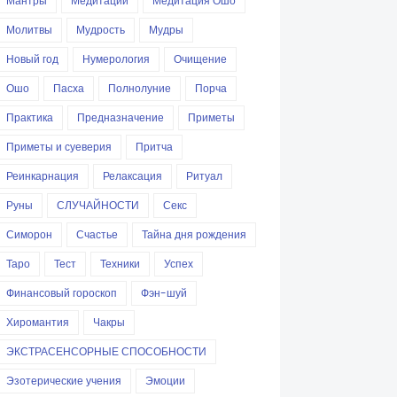
Мантры
Медитации
Медитация Ошо
Молитвы
Мудрость
Мудры
Новый год
Нумерология
Очищение
Ошо
Пасха
Полнолуние
Порча
Практика
Предназначение
Приметы
Приметы и суеверия
Притча
Реинкарнация
Релаксация
Ритуал
Руны
СЛУЧАЙНОСТИ
Секс
Симорон
Счастье
Тайна дня рождения
Таро
Тест
Техники
Успех
Финансовый гороскоп
Фэн-шуй
Хиромантия
Чакры
ЭКСТРАСЕНСОРНЫЕ СПОСОБНОСТИ
Эзотерические учения
Эмоции