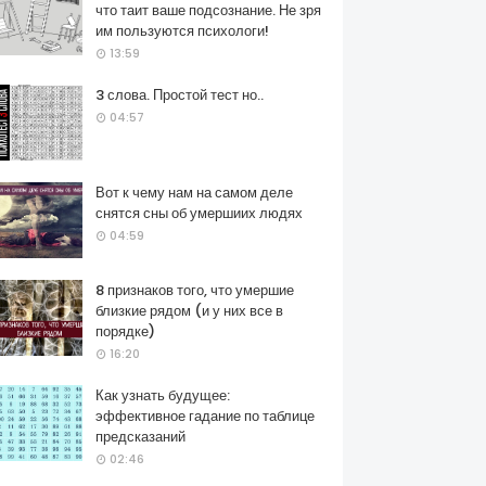
что таит ваше подсознание. Не зря
им пользуются психологи!
13:59
3 слова. Простой тест но..
04:57
Вот к чему нам на самом деле
снятся сны об умершиих людях
04:59
8 признаков того, что умершие
близкие рядом (и у них все в
порядке)
16:20
Как узнать будущее:
эффективное гадание по таблице
предсказаний
02:46