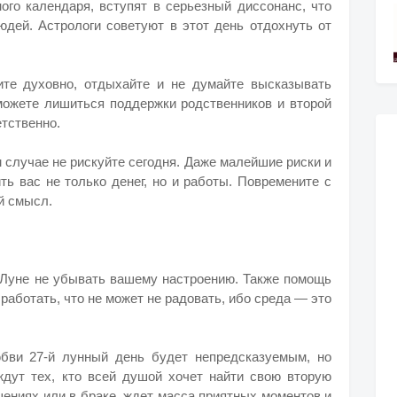
го календаря, вступят в серьезный диссонанс, что
юдей. Астрологи советуют в этот день отдохнуть от
ите духовно, отдыхайте и не думайте высказывать
ожете лишиться поддержки родственников и второй
етственно.
м случае не рискуйте сегодня. Даже малейшие риски и
ь вас не только денег, но и работы. Повремените с
й смысл.
Луне не убывать вашему настроению. Также помощь
 работать, что не может не радовать, ибо среда — это
бви 27-й лунный день будет непредсказуемым, но
дут тех, кто всей душой хочет найти свою вторую
ошениях или в браке, ждет масса приятных моментов и