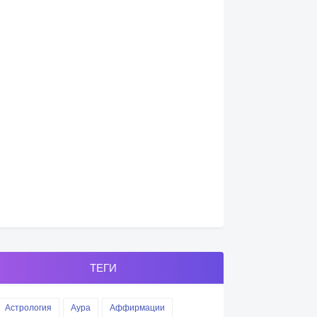
ТЕГИ
Астрология
Аура
Аффирмации