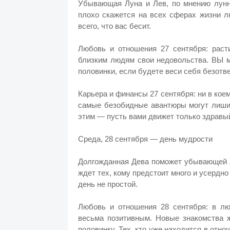
Убывающая Луна и Лев, по мнению лунно
плохо скажется на всех сферах жизни л
всего, что вас бесит.
Любовь и отношения 27 сентября: раст
близким людям свои недовольства. ВЫ м
половинки, если будете веси себя безотв
Карьера и финансы 27 сентября: ни в кое
самые безобидные авантюры могут лишит
этим — пусть вами движет только здравы
Среда, 28 сентября — день мудрости
Долгожданная Дева поможет убывающей 
ждет тех, кому предстоит много и усердно
день не простой.
Любовь и отношения 28 сентября: в лю
весьма позитивным. Новые знакомства ж
половинку. Тех, кто уже находится в отн