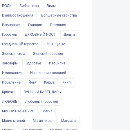
БОЛЬ
Библиотека
Веды
Взаимоотношения
Волшебные свойства
Вселенная
Гадание
Гармония
Гороскоп
ДУХОВНЫЙ РОСТ
Деньги
Ежедневный гороскоп
ЖЕНЩИНА
Женская сила
Женский гороскоп
Заговоры
Здоровье
Изобилие
Именалогия
Исполнение желаний
Исцеление
Йога
Карма
Книги
Красота
ЛУННЫЙ КАЛЕНДАРЬ
ЛЮБОВЬ
Любовный гороскоп
МАГНИТНАЯ БУРЯ
Магия
Магия камней
Магия чисел
Мандала