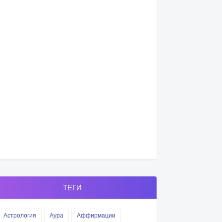
ТЕГИ
Астрология
Аура
Аффирмации