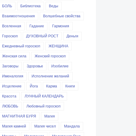
БОЛЬ
Библиотека
Веды
Взаимоотношения
Волшебные свойства
Вселенная
Гадание
Гармония
Гороскоп
ДУХОВНЫЙ РОСТ
Деньги
Ежедневный гороскоп
ЖЕНЩИНА
Женская сила
Женский гороскоп
Заговоры
Здоровье
Изобилие
Именалогия
Исполнение желаний
Исцеление
Йога
Карма
Книги
Красота
ЛУННЫЙ КАЛЕНДАРЬ
ЛЮБОВЬ
Любовный гороскоп
МАГНИТНАЯ БУРЯ
Магия
Магия камней
Магия чисел
Мандала