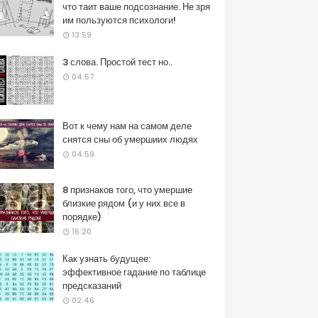
что таит ваше подсознание. Не зря
им пользуются психологи!
13:59
3 слова. Простой тест но..
04:57
Вот к чему нам на самом деле
снятся сны об умершиих людях
04:59
8 признаков того, что умершие
близкие рядом (и у них все в
порядке)
16:20
Как узнать будущее:
эффективное гадание по таблице
предсказаний
02:46