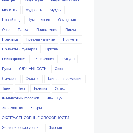
Мантры
Медитации
Медитация Ошо
Молитвы
Мудрость
Мудры
Новый год
Нумерология
Очищение
Ошо
Пасха
Полнолуние
Порча
Практика
Предназначение
Приметы
Приметы и суеверия
Притча
Реинкарнация
Релаксация
Ритуал
Руны
СЛУЧАЙНОСТИ
Секс
Симорон
Счастье
Тайна дня рождения
Таро
Тест
Техники
Успех
Финансовый гороскоп
Фэн-шуй
Хиромантия
Чакры
ЭКСТРАСЕНСОРНЫЕ СПОСОБНОСТИ
Эзотерические учения
Эмоции