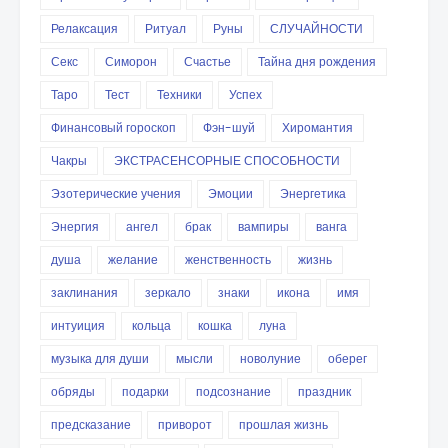
Релаксация
Ритуал
Руны
СЛУЧАЙНОСТИ
Секс
Симорон
Счастье
Тайна дня рождения
Таро
Тест
Техники
Успех
Финансовый гороскоп
Фэн-шуй
Хиромантия
Чакры
ЭКСТРАСЕНСОРНЫЕ СПОСОБНОСТИ
Эзотерические учения
Эмоции
Энергетика
Энергия
ангел
брак
вампиры
ванга
душа
желание
женственность
жизнь
заклинания
зеркало
знаки
икона
имя
интуиция
кольца
кошка
луна
музыка для души
мысли
новолуние
оберег
обряды
подарки
подсознание
праздник
предсказание
приворот
прошлая жизнь