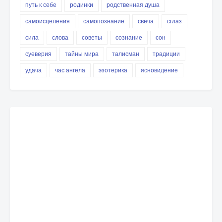
путь к себе
родинки
родственная душа
самоисцеления
самопознание
свеча
сглаз
сила
слова
советы
сознание
сон
суеверия
тайны мира
талисман
традиции
удача
час ангела
эзотерика
ясновидение