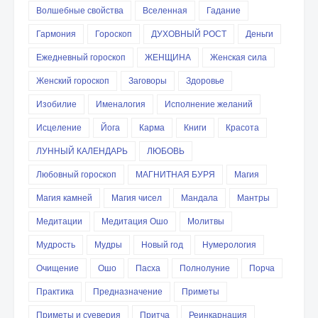
Волшебные свойства
Вселенная
Гадание
Гармония
Гороскоп
ДУХОВНЫЙ РОСТ
Деньги
Ежедневный гороскоп
ЖЕНЩИНА
Женская сила
Женский гороскоп
Заговоры
Здоровье
Изобилие
Именалогия
Исполнение желаний
Исцеление
Йога
Карма
Книги
Красота
ЛУННЫЙ КАЛЕНДАРЬ
ЛЮБОВЬ
Любовный гороскоп
МАГНИТНАЯ БУРЯ
Магия
Магия камней
Магия чисел
Мандала
Мантры
Медитации
Медитация Ошо
Молитвы
Мудрость
Мудры
Новый год
Нумерология
Очищение
Ошо
Пасха
Полнолуние
Порча
Практика
Предназначение
Приметы
Приметы и суеверия
Притча
Реинкарнация