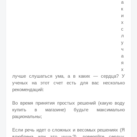
а
к
и
х
с
л
у
ч
а
я
х
лучше слушаться ума, а в каких — сердца? У
ученых на этот счет есть для вас несколько
рекомендаций:
Во время принятия простых решений (какую воду
купить в магазине) будьте максимально
рациональны;
Если речь идет о сложных и весомых решениях (Я
влюблена или это чушь?), доверяйте сердцу.