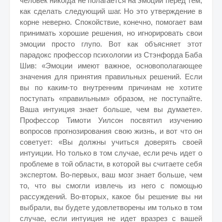
человек никогда не полагается на эмоции перед тем,
как сделать следующий шаг. Но это утверждение в
корне неверно. Спокойствие, конечно, помогает вам
принимать хорошие решения, но игнорировать свои
эмоции просто глупо. Вот как объясняет этот
парадокс профессор психологии из Стэнфорда Баба
Шив: «Эмоции имеют важное, основополагающее
значения для принятия правильных решений. Если
вы по каким-то внутренним причинам не хотите
поступать «правильным» образом, не поступайте.
Ваша интуиция знает больше, чем вы думаете».
Профессор Тимоти Уилсон посвятил изучению
вопросов прогнозирования свою жизнь, и вот что он
советует: «Вы должны учиться доверять своей
интуиции. Но только в том случае, если речь идет о
проблеме в той области, в которой вы считаете себя
экспертом.
Во-первых, ваш мозг знает больше, чем
то, что вы смогли извлечь из него с помощью
рассуждений. Во-вторых, какое бы решение вы ни
выбрали, вы будете удовлетворены им только в том
случае, если интуиция не идет вразрез с вашей