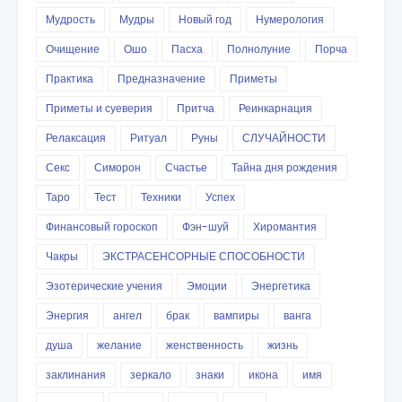
Мудрость
Мудры
Новый год
Нумерология
Очищение
Ошо
Пасха
Полнолуние
Порча
Практика
Предназначение
Приметы
Приметы и суеверия
Притча
Реинкарнация
Релаксация
Ритуал
Руны
СЛУЧАЙНОСТИ
Секс
Симорон
Счастье
Тайна дня рождения
Таро
Тест
Техники
Успех
Финансовый гороскоп
Фэн-шуй
Хиромантия
Чакры
ЭКСТРАСЕНСОРНЫЕ СПОСОБНОСТИ
Эзотерические учения
Эмоции
Энергетика
Энергия
ангел
брак
вампиры
ванга
душа
желание
женственность
жизнь
заклинания
зеркало
знаки
икона
имя