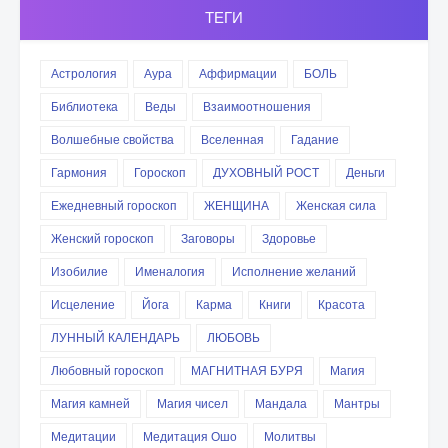
ТЕГИ
Астрология
Аура
Аффирмации
БОЛЬ
Библиотека
Веды
Взаимоотношения
Волшебные свойства
Вселенная
Гадание
Гармония
Гороскоп
ДУХОВНЫЙ РОСТ
Деньги
Ежедневный гороскоп
ЖЕНЩИНА
Женская сила
Женский гороскоп
Заговоры
Здоровье
Изобилие
Именалогия
Исполнение желаний
Исцеление
Йога
Карма
Книги
Красота
ЛУННЫЙ КАЛЕНДАРЬ
ЛЮБОВЬ
Любовный гороскоп
МАГНИТНАЯ БУРЯ
Магия
Магия камней
Магия чисел
Мандала
Мантры
Медитации
Медитация Ошо
Молитвы