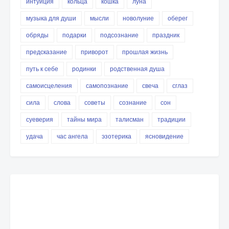
интуиция
кольца
кошка
луна
музыка для души
мысли
новолуние
оберег
обряды
подарки
подсознание
праздник
предсказание
приворот
прошлая жизнь
путь к себе
родинки
родственная душа
самоисцеления
самопознание
свеча
сглаз
сила
слова
советы
сознание
сон
суеверия
тайны мира
талисман
традиции
удача
час ангела
эзотерика
ясновидение