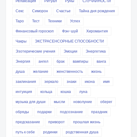
Релаксация
Ритуал
Руны
СЛУЧАЙНОСТИ
Секс
Симорон
Счастье
Тайна дня рождения
Таро
Тест
Техники
Успех
Финансовый гороскоп
Фэн-шуй
Хиромантия
Чакры
ЭКСТРАСЕНСОРНЫЕ СПОСОБНОСТИ
Эзотерические учения
Эмоции
Энергетика
Энергия
ангел
брак
вампиры
ванга
душа
желание
женственность
жизнь
заклинания
зеркало
знаки
икона
имя
интуиция
кольца
кошка
луна
музыка для души
мысли
новолуние
оберег
обряды
подарки
подсознание
праздник
предсказание
приворот
прошлая жизнь
путь к себе
родинки
родственная душа