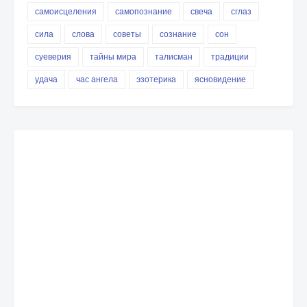
самоисцеления
самопознание
свеча
сглаз
сила
слова
советы
сознание
сон
суеверия
тайны мира
талисман
традиции
удача
час ангела
эзотерика
ясновидение