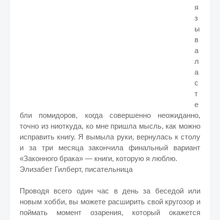
я
з
ы
в
а
л
а
с
т
е
бли помидоров, когда совершенно неожиданно,
точно из ниоткуда, ко мне пришла мысль, как можно
исправить книгу. Я вымыла руки, вернулась к столу
и за три месяца закончила финальный вариант
«Законного брака» — книги, которую я люблю.
Элизабет Гилберт, писательница
Проводя всего один час в день за беседой или
новым хобби, вы можете расширить свой кругозор и
поймать момент озарения, который окажется