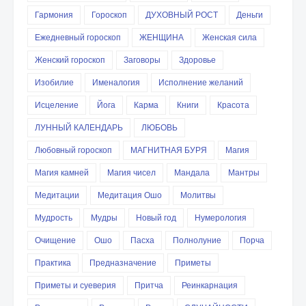
Гармония
Гороскоп
ДУХОВНЫЙ РОСТ
Деньги
Ежедневный гороскоп
ЖЕНЩИНА
Женская сила
Женский гороскоп
Заговоры
Здоровье
Изобилие
Именалогия
Исполнение желаний
Исцеление
Йога
Карма
Книги
Красота
ЛУННЫЙ КАЛЕНДАРЬ
ЛЮБОВЬ
Любовный гороскоп
МАГНИТНАЯ БУРЯ
Магия
Магия камней
Магия чисел
Мандала
Мантры
Медитации
Медитация Ошо
Молитвы
Мудрость
Мудры
Новый год
Нумерология
Очищение
Ошо
Пасха
Полнолуние
Порча
Практика
Предназначение
Приметы
Приметы и суеверия
Притча
Реинкарнация