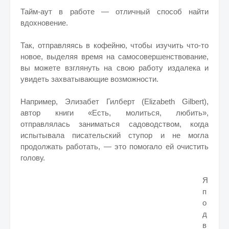
Тайм-аут в работе — отличный способ найти
вдохновение.
Так, отправляясь в кофейню, чтобы изучить что-то
новое, выделяя время на самосовершенствование,
вы можете взглянуть на свою работу издалека и
увидеть захватывающие возможности.
Например, Элизабет Гилберт (Elizabeth Gilbert),
автор книги «Есть, молиться, любить»,
отправлялась заниматься садоводством, когда
испытывала писательский ступор и не могла
продолжать работать, — это помогало ей очистить
голову.
Я
п
о
д
в