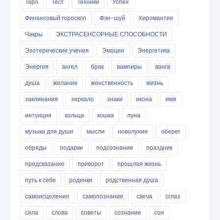
Таро
Тест
Техники
Успех
Финансовый гороскоп
Фэн-шуй
Хиромантия
Чакры
ЭКСТРАСЕНСОРНЫЕ СПОСОБНОСТИ
Эзотерические учения
Эмоции
Энергетика
Энергия
ангел
брак
вампиры
ванга
душа
желание
женственность
жизнь
заклинания
зеркало
знаки
икона
имя
интуиция
кольца
кошка
луна
музыка для души
мысли
новолуние
оберег
обряды
подарки
подсознание
праздник
предсказание
приворот
прошлая жизнь
путь к себе
родинки
родственная душа
самоисцеления
самопознание
свеча
сглаз
сила
слова
советы
сознание
сон