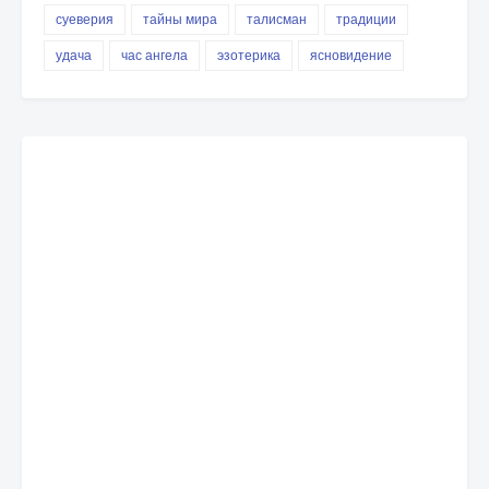
суеверия
тайны мира
талисман
традиции
удача
час ангела
эзотерика
ясновидение