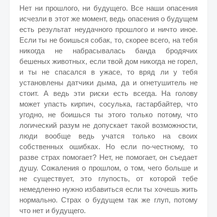
Нет ни прошлого, ни будущего. Все наши опасения
исчезли в этот же момент, ведь опасения о будущем
есть результат неудачного прошлого и ничто иное.
Если ты не боишься собак, то, скорее всего, на тебя
никогда не набрасывалась банда бродячих
бешеных животных, если твой дом никогда не горел,
и ты не спасался в ужасе, то вряд ли у тебя
установлены датчики дыма, да и огнетушитель не
стоит. А ведь эти риски есть всегда. На голову
может упасть кирпич, сосулька, гастарбайтер, что
угодно, не боишься ты этого только потому, что
логический разум не допускает такой возможности,
люди вообще ведь учатся только на своих
собственных ошибках. Но если по-честному, то
разве страх помогает? Нет, не помогает, он съедает
душу. Сожаления о прошлом, о том, чего больше и
не существует, это глупость, от которой тебе
немедленно нужно избавиться если ты хочешь жить
нормально. Страх о будущем так же глуп, потому
что нет и будущего.