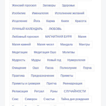
Женский гороскоп
Заговоры
Здоровье
Изобилие
Именалогия
Исполнение желаний
Исцеление
Йога
Карма
Книги
Красота
ЛУННЫЙ КАЛЕНДАРЬ
ЛЮБОВЬ
Любовный гороскоп
МАГНИТНАЯ БУРЯ
Магия
Магия камней
Магия чисел
Мандала
Мантры
Медитации
Медитация Ошо
Молитвы
Мудрость
Мудры
Новый год
Нумерология
Очищение
Ошо
Пасха
Полнолуние
Порча
Практика
Предназначение
Приметы
Приметы и суеверия
Притча
Реинкарнация
Релаксация
Ритуал
Руны
СЛУЧАЙНОСТИ
Секс
Симорон
Счастье
Тайна дня рождения