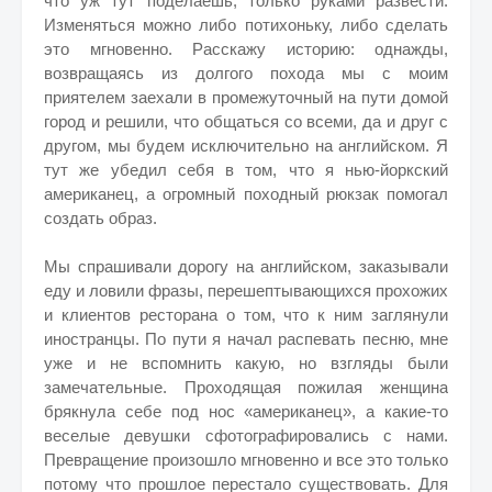
что уж тут поделаешь, только руками развести.
Изменяться можно либо потихоньку, либо сделать
это мгновенно. Расскажу историю: однажды,
возвращаясь из долгого похода мы с моим
приятелем заехали в промежуточный на пути домой
город и решили, что общаться со всеми, да и друг с
другом, мы будем исключительно на английском. Я
тут же убедил себя в том, что я нью-йоркский
американец, а огромный походный рюкзак помогал
создать образ.
Мы спрашивали дорогу на английском, заказывали
еду и ловили фразы, перешептывающихся прохожих
и клиентов ресторана о том, что к ним заглянули
иностранцы. По пути я начал распевать песню, мне
уже и не вспомнить какую, но взгляды были
замечательные. Проходящая пожилая женщина
брякнула себе под нос «американец», а какие-то
веселые девушки сфотографировались с нами.
Превращение произошло мгновенно и все это только
потому что прошлое перестало существовать. Для