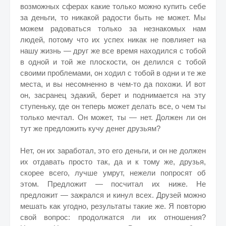
возможных сферах какие только можно купить себе
за деньги, то никакой радости быть не может. Мы
можем радоваться только за незнакомых нам
людей, потому что их успех никак не повлияет на
нашу жизнь — друг же все время находился с тобой
в одной и той же плоскости, он делился с тобой
своими проблемами, он ходил с тобой в одни и те же
места, и вы несомненно в чем-то да похожи. И вот
он, засранец эдакий, берет и поднимается на эту
ступеньку, где он теперь может делать все, о чем ты
только мечтал. Он может, ты — нет. Должен ли он
тут же предложить кучу денег друзьям?
Нет, он их заработал, это его деньги, и он не должен
их отдавать просто так, да и к тому же, друзья,
скорее всего, лучше умрут, нежели попросят об
этом. Предложит — посчитал их ниже. Не
предложит — зажрался и кинул всех. Друзей можно
мешать как угодно, результаты такие же. Я повторю
свой вопрос: продолжатся ли их отношения?