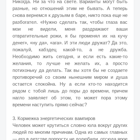
Никогда. Ни за что на свете. Варианты могут быть
разные, но отношений этим не бывать. А теперь
снова вернемся к друзьям в баре, никто пока еще не
разбогател. «Нужно сделать так, чтобы глаза вас
мои не видели, меня раздражают ваши
отвратительные рожи, я бы променял их на кучу
денег», «ну да», «ага». И эти люди дружат? Да это,
пожалуй, кабздец какой-то, а не дружба.
Необходимо жить сегодня, и если есть какие-то
желания, то лучше не желать их, а просто
потихоньку да делать. Так вы хотя бы не создаете
противоречий со своим нынешним миром и душа
остается спокойна. Ну а если кто-то находится
рядом с тобой лишь до поры до времени, причем
нагло заявляет об этом, то может пора этому
времени наступить прямо сейчас?
3. Кормежка энергетических вампиров
Человек может крутиться словно юла вокруг других
людей по многим причинам. Одна из самых главных
— его в детстве попросту не долюбили, отсюда ярое