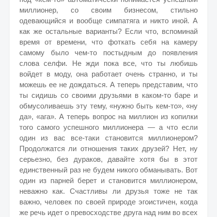
миллионер, со своим бизнесом, стильно
одевающийся и вообще симпатяга и никто иной. А
как же остальные варианты? Если что, вспоминай
время от времени, что фоткать себя на камеру
самому было чем-то постыдным до появления
слова селфи. Не жди пока все, что ты любишь
войдет в моду, она работает очень странно, и ты
можешь ее не дождаться. А теперь представим, что
ты сидишь со своими друзьями в каком-то баре и
обмусоливаешь эту тему, «нужно быть кем-то», «ну
да», «ага». А теперь вопрос на миллион из копилки
того самого успешного миллионера — а что если
один из вас все-таки становится миллионером?
Продолжатся ли отношения таких друзей? Нет, ну
серьезно, без дураков, давайте хотя бы в этот
единственный раз не будем никого обманывать. Вот
один из парней берет и становится миллионером,
неважно как. Счастливы ли друзья тоже не так
важно, человек по своей природе эгоистичен, когда
же речь идет о превосходстве друга над ним во всех