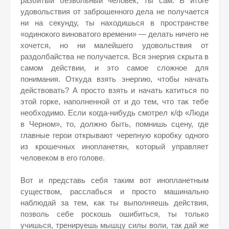
разбитый безвольный человек, ты сам. В итоге
удовольствия от заброшенного дела не получается
ни на секунду, ты находишься в пространстве
«одинокого виноватого времени» — делать ничего не
хочется, но ни малейшего удовольствия от
раздолбайства не получается. Вся энергия скрыта в
самом действии, и это самое сложное для
понимания. Откуда взять энергию, чтобы начать
действовать? А просто взять и начать катиться по
этой горке, наполненной от и до тем, что так тебе
необходимо. Если когда-нибудь смотрел к/ф «Люди
в Черном», то, должно быть, помнишь сцену, где
главные герои открывают черепную коробку одного
из крошечных инопланетян, который управляет
человеком в его голове.
Вот и представь себя таким вот инопланетным
существом, расслабься и просто машинально
наблюдай за тем, как ты выполняешь действия,
позволь себе роскошь ошибиться, ты только
учишься, тренируешь мышцу силы воли, так дай же