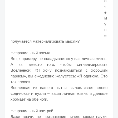
о
ч
е
м
у
н
е
получается материализовать мысли?
Неправильный посыл.
Вот, к примеру, не складывается у вас личная жизнь.
А вы вместо того, чтобы сигнализировать
Вселенной: «Я хочу познакомиться с хорошим
парнем», вы ежедневно жалуетесь: «Я одинока. Это
так плохо».
Вселенная из вашего нытья вылавливает слово
«одинока» и вуаля – ваша личная жизнь и дальше
хромает на обе ноги.
Неправильный настрой.
Даже врачи, не признающие ничего кроме науки,