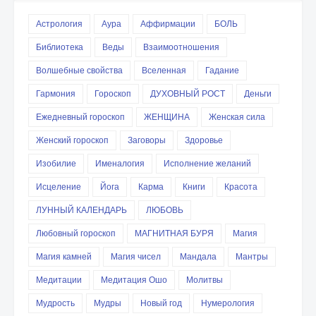
Астрология
Аура
Аффирмации
БОЛЬ
Библиотека
Веды
Взаимоотношения
Волшебные свойства
Вселенная
Гадание
Гармония
Гороскоп
ДУХОВНЫЙ РОСТ
Деньги
Ежедневный гороскоп
ЖЕНЩИНА
Женская сила
Женский гороскоп
Заговоры
Здоровье
Изобилие
Именалогия
Исполнение желаний
Исцеление
Йога
Карма
Книги
Красота
ЛУННЫЙ КАЛЕНДАРЬ
ЛЮБОВЬ
Любовный гороскоп
МАГНИТНАЯ БУРЯ
Магия
Магия камней
Магия чисел
Мандала
Мантры
Медитации
Медитация Ошо
Молитвы
Мудрость
Мудры
Новый год
Нумерология