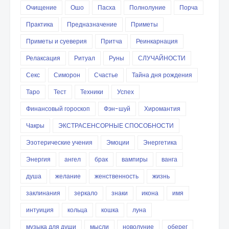
Очищение
Ошо
Пасха
Полнолуние
Порча
Практика
Предназначение
Приметы
Приметы и суеверия
Притча
Реинкарнация
Релаксация
Ритуал
Руны
СЛУЧАЙНОСТИ
Секс
Симорон
Счастье
Тайна дня рождения
Таро
Тест
Техники
Успех
Финансовый гороскоп
Фэн-шуй
Хиромантия
Чакры
ЭКСТРАСЕНСОРНЫЕ СПОСОБНОСТИ
Эзотерические учения
Эмоции
Энергетика
Энергия
ангел
брак
вампиры
ванга
душа
желание
женственность
жизнь
заклинания
зеркало
знаки
икона
имя
интуиция
кольца
кошка
луна
музыка для души
мысли
новолуние
оберег