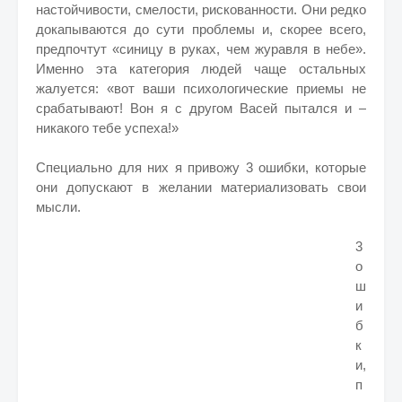
настойчивости, смелости, рискованности. Они редко
докапываются до сути проблемы и, скорее всего,
предпочтут «синицу в руках, чем журавля в небе».
Именно эта категория людей чаще остальных
жалуется: «вот ваши психологические приемы не
срабатывают! Вон я с другом Васей пытался и –
никакого тебе успеха!»
Специально для них я привожу 3 ошибки, которые
они допускают в желании материализовать свои
мысли.
3
о
ш
и
б
к
и,
п