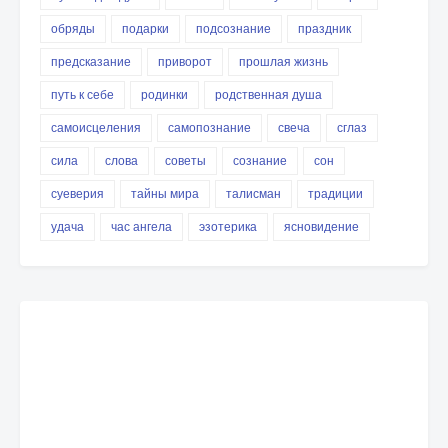
обряды
подарки
подсознание
праздник
предсказание
приворот
прошлая жизнь
путь к себе
родинки
родственная душа
самоисцеления
самопознание
свеча
сглаз
сила
слова
советы
сознание
сон
суеверия
тайны мира
талисман
традиции
удача
час ангела
эзотерика
ясновидение