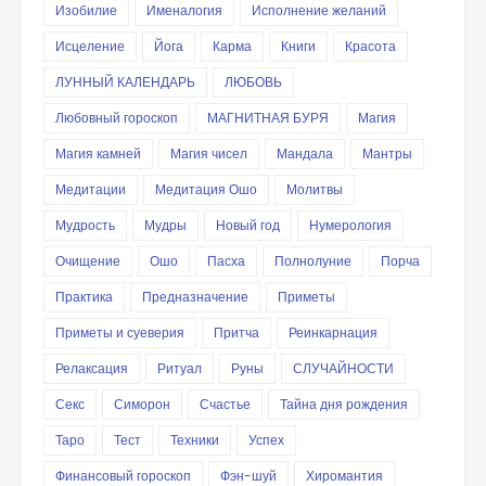
Изобилие
Именалогия
Исполнение желаний
Исцеление
Йога
Карма
Книги
Красота
ЛУННЫЙ КАЛЕНДАРЬ
ЛЮБОВЬ
Любовный гороскоп
МАГНИТНАЯ БУРЯ
Магия
Магия камней
Магия чисел
Мандала
Мантры
Медитации
Медитация Ошо
Молитвы
Мудрость
Мудры
Новый год
Нумерология
Очищение
Ошо
Пасха
Полнолуние
Порча
Практика
Предназначение
Приметы
Приметы и суеверия
Притча
Реинкарнация
Релаксация
Ритуал
Руны
СЛУЧАЙНОСТИ
Секс
Симорон
Счастье
Тайна дня рождения
Таро
Тест
Техники
Успех
Финансовый гороскоп
Фэн-шуй
Хиромантия