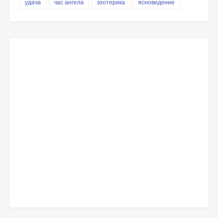
удача
час ангела
эзотерика
ясновидение