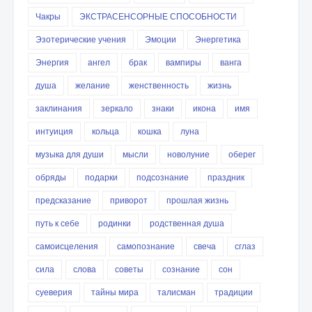
Чакры
ЭКСТРАСЕНСОРНЫЕ СПОСОБНОСТИ
Эзотерические учения
Эмоции
Энергетика
Энергия
ангел
брак
вампиры
ванга
душа
желание
женственность
жизнь
заклинания
зеркало
знаки
икона
имя
интуиция
кольца
кошка
луна
музыка для души
мысли
новолуние
оберег
обряды
подарки
подсознание
праздник
предсказание
приворот
прошлая жизнь
путь к себе
родинки
родственная душа
самоисцеления
самопознание
свеча
сглаз
сила
слова
советы
сознание
сон
суеверия
тайны мира
талисман
традиции