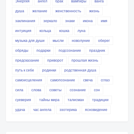
Энергия
ангел
брак
вампиры
ванга
душа
желание
женственность
жизнь
заклинания
зеркало
знаки
икона
имя
интуиция
кольца
кошка
луна
музыка для души
мысли
новолуние
оберег
обряды
подарки
подсознание
праздник
предсказание
приворот
прошлая жизнь
путь к себе
родинки
родственная душа
самоисцеления
самопознание
свеча
сглаз
сила
слова
советы
сознание
сон
суеверия
тайны мира
талисман
традиции
удача
час ангела
эзотерика
ясновидение