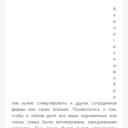
А
н
а
л
о
г
и
ч
н
ы
м
о
б
р
а
зом нужно стимулировать и других сотрудников
фирмы или своих близких. Позаботьтесь о том,
чтобы в любом деле все ваши подчиненные или
члены семьи были мотивированы трехдневными