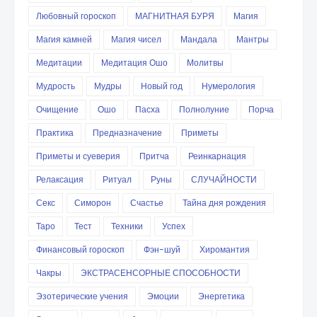
Любовный гороскоп
МАГНИТНАЯ БУРЯ
Магия
Магия камней
Магия чисел
Мандала
Мантры
Медитации
Медитация Ошо
Молитвы
Мудрость
Мудры
Новый год
Нумерология
Очищение
Ошо
Пасха
Полнолуние
Порча
Практика
Предназначение
Приметы
Приметы и суеверия
Притча
Реинкарнация
Релаксация
Ритуал
Руны
СЛУЧАЙНОСТИ
Секс
Симорон
Счастье
Тайна дня рождения
Таро
Тест
Техники
Успех
Финансовый гороскоп
Фэн-шуй
Хиромантия
Чакры
ЭКСТРАСЕНСОРНЫЕ СПОСОБНОСТИ
Эзотерические учения
Эмоции
Энергетика