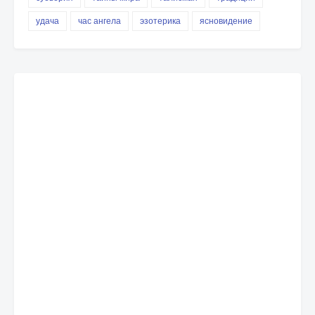
удача
час ангела
эзотерика
ясновидение