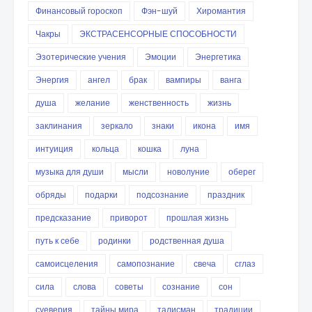
Финансовый гороскоп
Фэн-шуй
Хиромантия
Чакры
ЭКСТРАСЕНСОРНЫЕ СПОСОБНОСТИ
Эзотерические учения
Эмоции
Энергетика
Энергия
ангел
брак
вампиры
ванга
душа
желание
женственность
жизнь
заклинания
зеркало
знаки
икона
имя
интуиция
кольца
кошка
луна
музыка для души
мысли
новолуние
оберег
обряды
подарки
подсознание
праздник
предсказание
приворот
прошлая жизнь
путь к себе
родинки
родственная душа
самоисцеления
самопознание
свеча
сглаз
сила
слова
советы
сознание
сон
суеверия
тайны мира
талисман
традиции