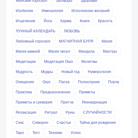
Женский гороскоп
Заговоры
Здоровье
Изобилие
Именалогия
Исполнение желаний
Исцеление
Йога
Карма
Книги
Красота
ЛУННЫЙ КАЛЕНДАРЬ
ЛЮБОВЬ
Любовный гороскоп
МАГНИТНАЯ БУРЯ
Магия
Магия камней
Магия чисел
Мандала
Мантры
Медитации
Медитация Ошо
Молитвы
Мудрость
Мудры
Новый год
Нумерология
Очищение
Ошо
Пасха
Полнолуние
Порча
Практика
Предназначение
Приметы
Приметы и суеверия
Притча
Реинкарнация
Релаксация
Ритуал
Руны
СЛУЧАЙНОСТИ
Секс
Симорон
Счастье
Тайна дня рождения
Таро
Тест
Техники
Успех