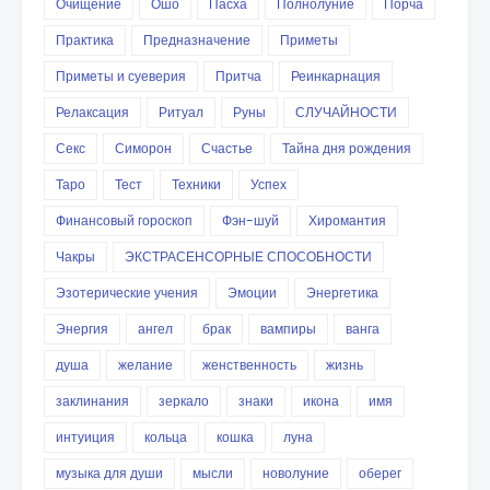
Очищение
Ошо
Пасха
Полнолуние
Порча
Практика
Предназначение
Приметы
Приметы и суеверия
Притча
Реинкарнация
Релаксация
Ритуал
Руны
СЛУЧАЙНОСТИ
Секс
Симорон
Счастье
Тайна дня рождения
Таро
Тест
Техники
Успех
Финансовый гороскоп
Фэн-шуй
Хиромантия
Чакры
ЭКСТРАСЕНСОРНЫЕ СПОСОБНОСТИ
Эзотерические учения
Эмоции
Энергетика
Энергия
ангел
брак
вампиры
ванга
душа
желание
женственность
жизнь
заклинания
зеркало
знаки
икона
имя
интуиция
кольца
кошка
луна
музыка для души
мысли
новолуние
оберег