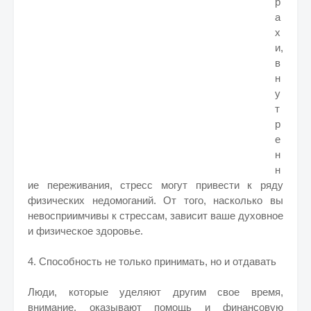
р
а
х
и,
в
н
у
т
р
е
н
н
ие переживания, стресс могут привести к ряду
физических недомоганий. От того, насколько вы
невосприимчивы к стрессам, зависит ваше духовное
и физическое здоровье.
4. Способность не только принимать, но и отдавать
Люди, которые уделяют другим свое время,
внимание, оказывают помощь и финансовую