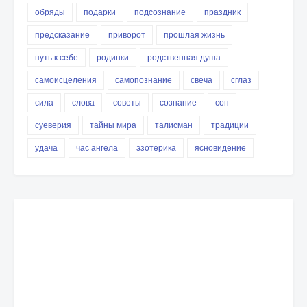
обряды
подарки
подсознание
праздник
предсказание
приворот
прошлая жизнь
путь к себе
родинки
родственная душа
самоисцеления
самопознание
свеча
сглаз
сила
слова
советы
сознание
сон
суеверия
тайны мира
талисман
традиции
удача
час ангела
эзотерика
ясновидение