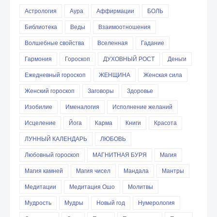
Астрология
Аура
Аффирмации
БОЛЬ
Библиотека
Веды
Взаимоотношения
Волшебные свойства
Вселенная
Гадание
Гармония
Гороскоп
ДУХОВНЫЙ РОСТ
Деньги
Ежедневный гороскоп
ЖЕНЩИНА
Женская сила
Женский гороскоп
Заговоры
Здоровье
Изобилие
Именалогия
Исполнение желаний
Исцеление
Йога
Карма
Книги
Красота
ЛУННЫЙ КАЛЕНДАРЬ
ЛЮБОВЬ
Любовный гороскоп
МАГНИТНАЯ БУРЯ
Магия
Магия камней
Магия чисел
Мандала
Мантры
Медитации
Медитация Ошо
Молитвы
Мудрость
Мудры
Новый год
Нумерология