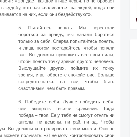
гласит: «Бог дает каждой птице червя, но не бросает
 в судьбу, которая сваливается на людей, когда они
валивается на них, если они бездействуют».
5. Пытайтесь понять. Мы перестали
бороться за правду, мы начали бороться
только за себя. Сперва попытайтесь понять,
и лишь потом постарайтесь, чтобы поняли
вас. Вы должны приложить все свои силы,
чтобы понять точку зрения другого человека.
Выслушайте других, поймите их точку
зрения, и вы обретете спокойствие. Больше
сосредоточьтесь на том, чтобы быть
счастливым, чем быть правым.
6. Победите себя. Лучше победить себя,
чем выиграть тысячи сражений. Тогда
победа – твоя. Ее у тебя не смогут отнять ни
ангелы, ни демоны, ни рай, ни ад. Чтобы
зум. Вы должны контролировать свои мысли. Они не
ы можете подумать: «Я не могу контролировать свои