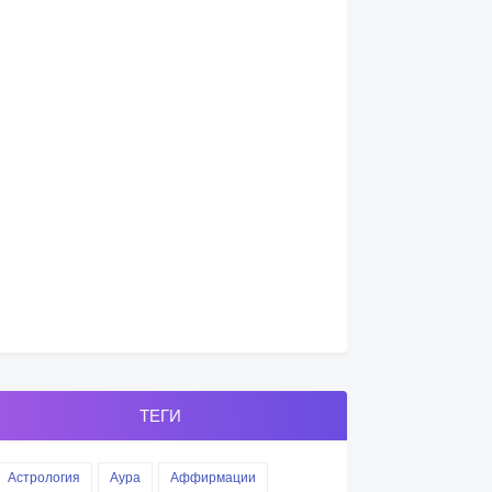
ТЕГИ
Астрология
Аура
Аффирмации