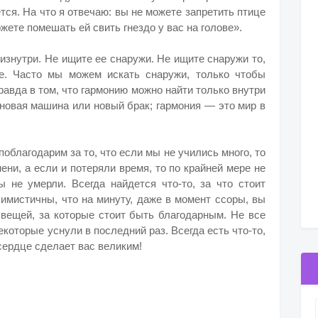
тся. На что я отвечаю: вы не можете запретить птице
жете помешать ей свить гнездо у вас на голове».
 изнутри. Не ищите ее снаружи. Не ищите снаружи то,
е. Часто мы можем искать снаружи, только чтобы
равда в том, что гармонию можно найти только внутри
е новая машина или новый брак; гармония — это мир в
поблагодарим за то, что если мы не учились много, то
ени, а если и потеряли время, то по крайней мере не
ы не умерли. Всегда найдется что-то, за что стоит
симистичны, что на минуту, даже в момент ссоры, вы
 вещей, за которые стоит быть благодарным. Не все
екоторые уснули в последний раз. Всегда есть что-то,
 сердце сделает вас великим!