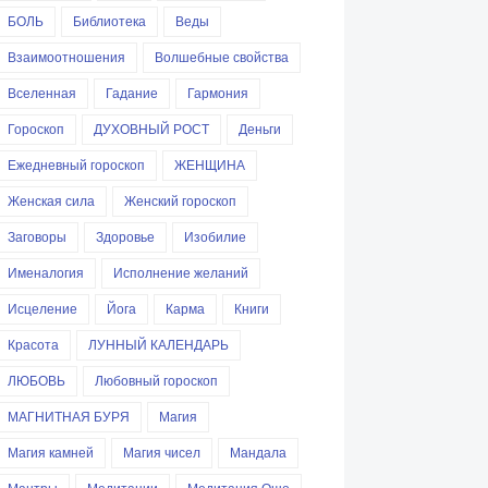
БОЛЬ
Библиотека
Веды
Взаимоотношения
Волшебные свойства
Вселенная
Гадание
Гармония
Гороскоп
ДУХОВНЫЙ РОСТ
Деньги
Ежедневный гороскоп
ЖЕНЩИНА
Женская сила
Женский гороскоп
Заговоры
Здоровье
Изобилие
Именалогия
Исполнение желаний
Исцеление
Йога
Карма
Книги
Красота
ЛУННЫЙ КАЛЕНДАРЬ
ЛЮБОВЬ
Любовный гороскоп
МАГНИТНАЯ БУРЯ
Магия
Магия камней
Магия чисел
Мандала