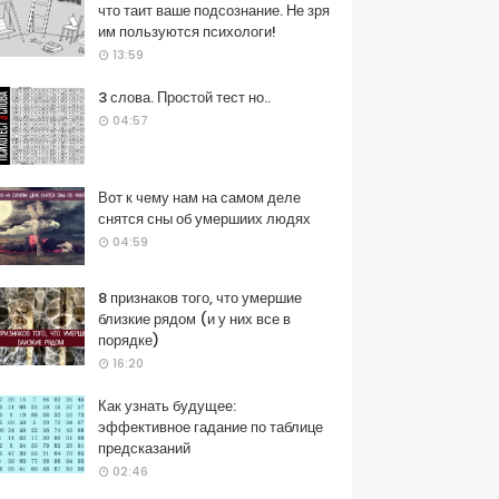
что таит ваше подсознание. Не зря
им пользуются психологи!
13:59
3 слова. Простой тест но..
04:57
Вот к чему нам на самом деле
снятся сны об умершиих людях
04:59
8 признаков того, что умершие
близкие рядом (и у них все в
порядке)
16:20
Как узнать будущее:
эффективное гадание по таблице
предсказаний
02:46