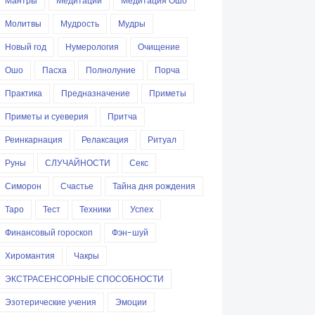
Мантры
Медитации
Медитация Ошо
Молитвы
Мудрость
Мудры
Новый год
Нумерология
Очищение
Ошо
Пасха
Полнолуние
Порча
Практика
Предназначение
Приметы
Приметы и суеверия
Притча
Реинкарнация
Релаксация
Ритуал
Руны
СЛУЧАЙНОСТИ
Секс
Симорон
Счастье
Тайна дня рождения
Таро
Тест
Техники
Успех
Финансовый гороскоп
Фэн-шуй
Хиромантия
Чакры
ЭКСТРАСЕНСОРНЫЕ СПОСОБНОСТИ
Эзотерические учения
Эмоции