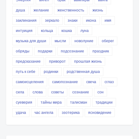
душа
желание
женственность
жизнь
заклинания
зеркало
знаки
икона
имя
интуиция
кольца
кошка
луна
музыка для души
мысли
новолуние
оберег
обряды
подарки
подсознание
праздник
предсказание
приворот
прошлая жизнь
путь к себе
родинки
родственная душа
самоисцеления
самопознание
свеча
сглаз
сила
слова
советы
сознание
сон
суеверия
тайны мира
талисман
традиции
удача
час ангела
эзотерика
ясновидение