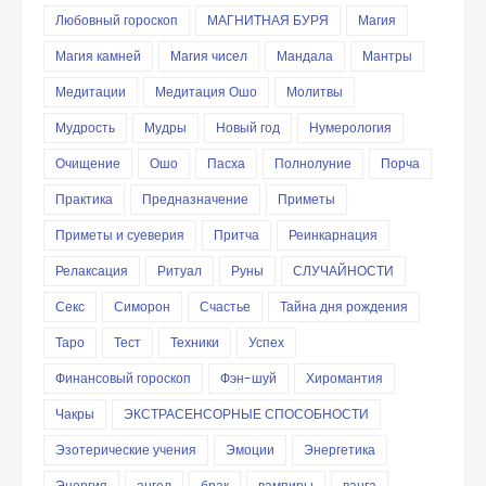
Любовный гороскоп
МАГНИТНАЯ БУРЯ
Магия
Магия камней
Магия чисел
Мандала
Мантры
Медитации
Медитация Ошо
Молитвы
Мудрость
Мудры
Новый год
Нумерология
Очищение
Ошо
Пасха
Полнолуние
Порча
Практика
Предназначение
Приметы
Приметы и суеверия
Притча
Реинкарнация
Релаксация
Ритуал
Руны
СЛУЧАЙНОСТИ
Секс
Симорон
Счастье
Тайна дня рождения
Таро
Тест
Техники
Успех
Финансовый гороскоп
Фэн-шуй
Хиромантия
Чакры
ЭКСТРАСЕНСОРНЫЕ СПОСОБНОСТИ
Эзотерические учения
Эмоции
Энергетика
Энергия
ангел
брак
вампиры
ванга