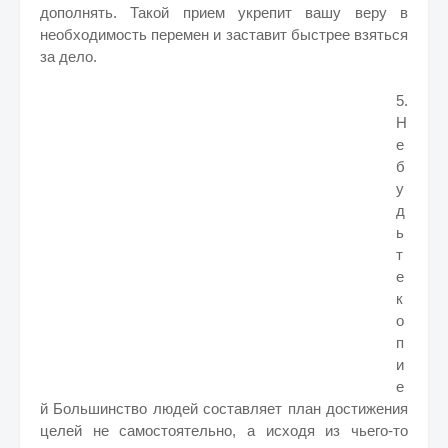
дополнять. Такой прием укрепит вашу веру в
необходимость перемен и заставит быстрее взяться
за дело.
5.
Н
е
б
у
д
ь
т
е
к
о
п
и
е
й Большинство людей составляет план достижения
целей не самостоятельно, а исходя из чьего-то