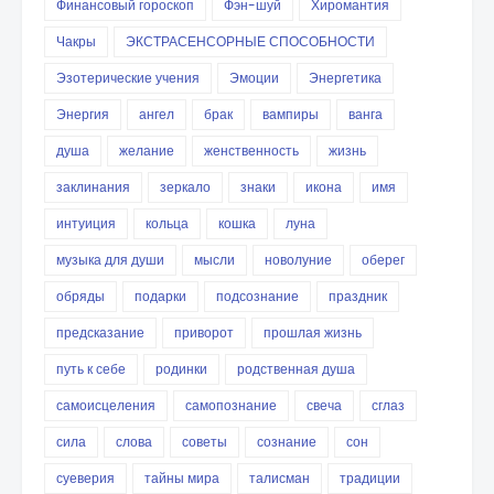
Финансовый гороскоп
Фэн-шуй
Хиромантия
Чакры
ЭКСТРАСЕНСОРНЫЕ СПОСОБНОСТИ
Эзотерические учения
Эмоции
Энергетика
Энергия
ангел
брак
вампиры
ванга
душа
желание
женственность
жизнь
заклинания
зеркало
знаки
икона
имя
интуиция
кольца
кошка
луна
музыка для души
мысли
новолуние
оберег
обряды
подарки
подсознание
праздник
предсказание
приворот
прошлая жизнь
путь к себе
родинки
родственная душа
самоисцеления
самопознание
свеча
сглаз
сила
слова
советы
сознание
сон
суеверия
тайны мира
талисман
традиции