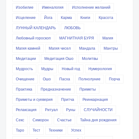
Изобилие
Именалогия
Исполнение желаний
Исцеление
Йога
Карма
Книги
Красота
ЛУННЫЙ КАЛЕНДАРЬ
ЛЮБОВЬ
Любовный гороскоп
МАГНИТНАЯ БУРЯ
Магия
Магия камней
Магия чисел
Мандала
Мантры
Медитации
Медитация Ошо
Молитвы
Мудрость
Мудры
Новый год
Нумерология
Очищение
Ошо
Пасха
Полнолуние
Порча
Практика
Предназначение
Приметы
Приметы и суеверия
Притча
Реинкарнация
Релаксация
Ритуал
Руны
СЛУЧАЙНОСТИ
Секс
Симорон
Счастье
Тайна дня рождения
Таро
Тест
Техники
Успех