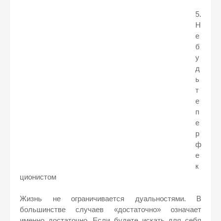
5.
Н
е
б
у
д
ь
т
е
п
е
р
ф
е
к
ционистом
Жизнь не ограничивается дуальностями. В
большинстве случаев «достаточно» означает
именно достаточно. Если будете искать для себя