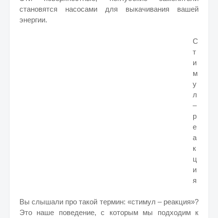
становятся насосами для выкачивания вашей
энергии.
С
т
и
м
у
л
–
р
е
а
к
ц
и
я
Вы слышали про такой термин: «стимул – реакция»?
Это наше поведение, с которым мы подходим к