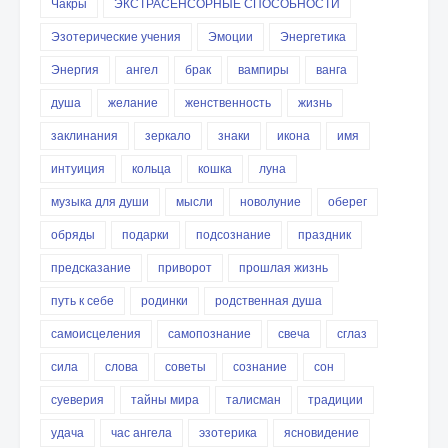
Чакры
ЭКСТРАСЕНСОРНЫЕ СПОСОБНОСТИ
Эзотерические учения
Эмоции
Энергетика
Энергия
ангел
брак
вампиры
ванга
душа
желание
женственность
жизнь
заклинания
зеркало
знаки
икона
имя
интуиция
кольца
кошка
луна
музыка для души
мысли
новолуние
оберег
обряды
подарки
подсознание
праздник
предсказание
приворот
прошлая жизнь
путь к себе
родинки
родственная душа
самоисцеления
самопознание
свеча
сглаз
сила
слова
советы
сознание
сон
суеверия
тайны мира
талисман
традиции
удача
час ангела
эзотерика
ясновидение