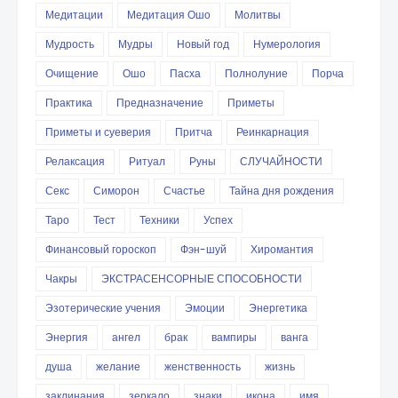
Медитации
Медитация Ошо
Молитвы
Мудрость
Мудры
Новый год
Нумерология
Очищение
Ошо
Пасха
Полнолуние
Порча
Практика
Предназначение
Приметы
Приметы и суеверия
Притча
Реинкарнация
Релаксация
Ритуал
Руны
СЛУЧАЙНОСТИ
Секс
Симорон
Счастье
Тайна дня рождения
Таро
Тест
Техники
Успех
Финансовый гороскоп
Фэн-шуй
Хиромантия
Чакры
ЭКСТРАСЕНСОРНЫЕ СПОСОБНОСТИ
Эзотерические учения
Эмоции
Энергетика
Энергия
ангел
брак
вампиры
ванга
душа
желание
женственность
жизнь
заклинания
зеркало
знаки
икона
имя