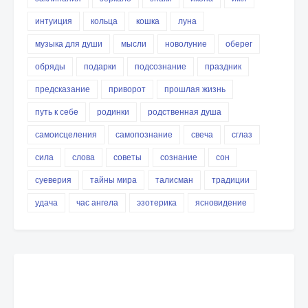
интуиция
кольца
кошка
луна
музыка для души
мысли
новолуние
оберег
обряды
подарки
подсознание
праздник
предсказание
приворот
прошлая жизнь
путь к себе
родинки
родственная душа
самоисцеления
самопознание
свеча
сглаз
сила
слова
советы
сознание
сон
суеверия
тайны мира
талисман
традиции
удача
час ангела
эзотерика
ясновидение