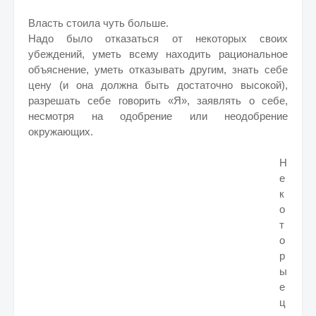
Власть стоила чуть больше.
Надо было отказаться от некоторых своих
убеждений, уметь всему находить рациональное
объяснение, уметь отказывать другим, знать себе
цену (и она должна быть достаточно высокой),
разрешать себе говорить «Я», заявлять о себе,
несмотря на одобрение или неодобрение
окружающих.
Н
е
к
о
т
о
р
ы
е
ц