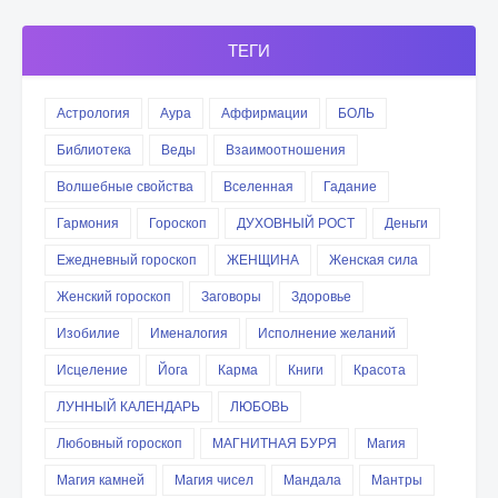
ТЕГИ
Астрология
Аура
Аффирмации
БОЛЬ
Библиотека
Веды
Взаимоотношения
Волшебные свойства
Вселенная
Гадание
Гармония
Гороскоп
ДУХОВНЫЙ РОСТ
Деньги
Ежедневный гороскоп
ЖЕНЩИНА
Женская сила
Женский гороскоп
Заговоры
Здоровье
Изобилие
Именалогия
Исполнение желаний
Исцеление
Йога
Карма
Книги
Красота
ЛУННЫЙ КАЛЕНДАРЬ
ЛЮБОВЬ
Любовный гороскоп
МАГНИТНАЯ БУРЯ
Магия
Магия камней
Магия чисел
Мандала
Мантры