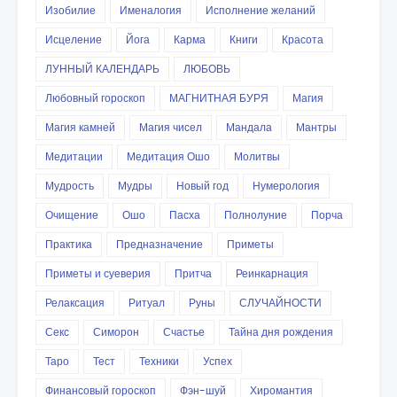
Изобилие
Именалогия
Исполнение желаний
Исцеление
Йога
Карма
Книги
Красота
ЛУННЫЙ КАЛЕНДАРЬ
ЛЮБОВЬ
Любовный гороскоп
МАГНИТНАЯ БУРЯ
Магия
Магия камней
Магия чисел
Мандала
Мантры
Медитации
Медитация Ошо
Молитвы
Мудрость
Мудры
Новый год
Нумерология
Очищение
Ошо
Пасха
Полнолуние
Порча
Практика
Предназначение
Приметы
Приметы и суеверия
Притча
Реинкарнация
Релаксация
Ритуал
Руны
СЛУЧАЙНОСТИ
Секс
Симорон
Счастье
Тайна дня рождения
Таро
Тест
Техники
Успех
Финансовый гороскоп
Фэн-шуй
Хиромантия