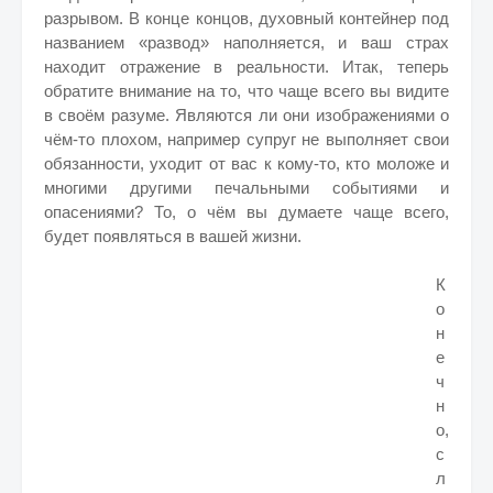
разрывом. В конце концов, духовный контейнер под
названием «развод» наполняется, и ваш страх
находит отражение в реальности. Итак, теперь
обратите внимание на то, что чаще всего вы видите
в своём разуме. Являются ли они изображениями о
чём-то плохом, например супруг не выполняет свои
обязанности, уходит от вас к кому-то, кто моложе и
многими другими печальными событиями и
опасениями? То, о чём вы думаете чаще всего,
будет появляться в вашей жизни.
К
о
н
е
ч
н
о,
с
л