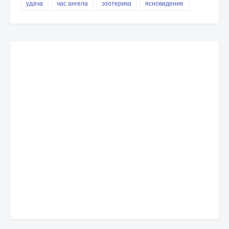
удача
час ангела
эзотерика
ясновидение