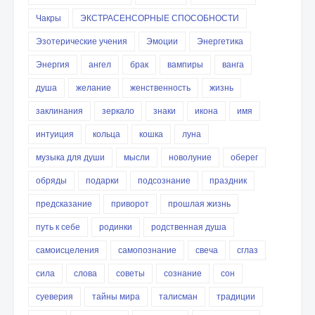
Чакры
ЭКСТРАСЕНСОРНЫЕ СПОСОБНОСТИ
Эзотерические учения
Эмоции
Энергетика
Энергия
ангел
брак
вампиры
ванга
душа
желание
женственность
жизнь
заклинания
зеркало
знаки
икона
имя
интуиция
кольца
кошка
луна
музыка для души
мысли
новолуние
оберег
обряды
подарки
подсознание
праздник
предсказание
приворот
прошлая жизнь
путь к себе
родинки
родственная душа
самоисцеления
самопознание
свеча
сглаз
сила
слова
советы
сознание
сон
суеверия
тайны мира
талисман
традиции