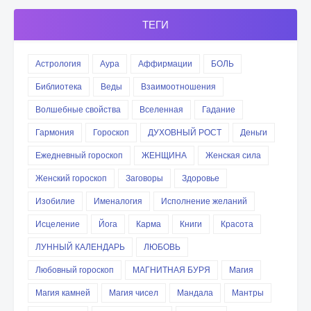
ТЕГИ
Астрология
Аура
Аффирмации
БОЛЬ
Библиотека
Веды
Взаимоотношения
Волшебные свойства
Вселенная
Гадание
Гармония
Гороскоп
ДУХОВНЫЙ РОСТ
Деньги
Ежедневный гороскоп
ЖЕНЩИНА
Женская сила
Женский гороскоп
Заговоры
Здоровье
Изобилие
Именалогия
Исполнение желаний
Исцеление
Йога
Карма
Книги
Красота
ЛУННЫЙ КАЛЕНДАРЬ
ЛЮБОВЬ
Любовный гороскоп
МАГНИТНАЯ БУРЯ
Магия
Магия камней
Магия чисел
Мандала
Мантры