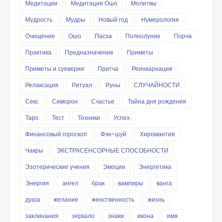
Медитации
Медитация Ошо
Молитвы
Мудрость
Мудры
Новый год
Нумерология
Очищение
Ошо
Пасха
Полнолуние
Порча
Практика
Предназначение
Приметы
Приметы и суеверия
Притча
Реинкарнация
Релаксация
Ритуал
Руны
СЛУЧАЙНОСТИ
Секс
Симорон
Счастье
Тайна дня рождения
Таро
Тест
Техники
Успех
Финансовый гороскоп
Фэн-шуй
Хиромантия
Чакры
ЭКСТРАСЕНСОРНЫЕ СПОСОБНОСТИ
Эзотерические учения
Эмоции
Энергетика
Энергия
ангел
брак
вампиры
ванга
душа
желание
женственность
жизнь
заклинания
зеркало
знаки
икона
имя