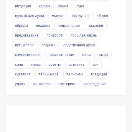
интуиция
кольца
кошка
луна
музыка для души
мысли
новолуние
оберег
обряды
подарки
подсознание
праздник
предсказание
приворот
прошлая жизнь
путь к себе
родинки
родственная душа
самоисцеления
самопознание
свеча
сглаз
сила
слова
советы
сознание
сон
суеверия
тайны мира
талисман
традиции
удача
час ангела
эзотерика
ясновидение