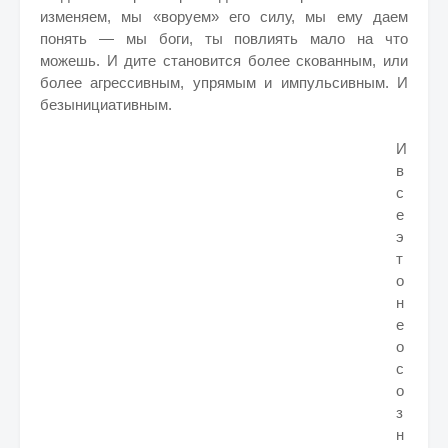
изменяем, мы «воруем» его силу, мы ему даем
понять — мы боги, ты повлиять мало на что
можешь. И дите становится более скованным, или
более агрессивным, упрямым и импульсивным. И
безынициативным.
И
в
с
е
э
т
о
н
е
о
с
о
з
н