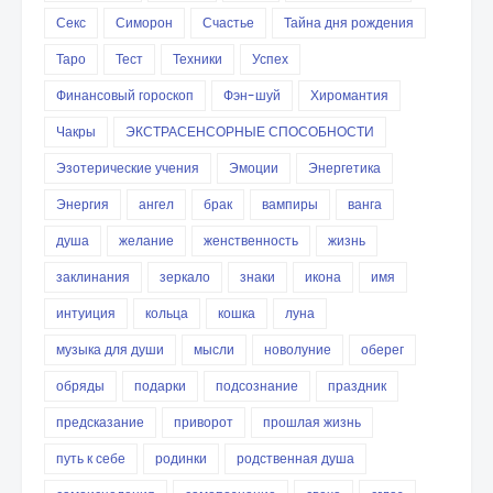
Секс
Симорон
Счастье
Тайна дня рождения
Таро
Тест
Техники
Успех
Финансовый гороскоп
Фэн-шуй
Хиромантия
Чакры
ЭКСТРАСЕНСОРНЫЕ СПОСОБНОСТИ
Эзотерические учения
Эмоции
Энергетика
Энергия
ангел
брак
вампиры
ванга
душа
желание
женственность
жизнь
заклинания
зеркало
знаки
икона
имя
интуиция
кольца
кошка
луна
музыка для души
мысли
новолуние
оберег
обряды
подарки
подсознание
праздник
предсказание
приворот
прошлая жизнь
путь к себе
родинки
родственная душа