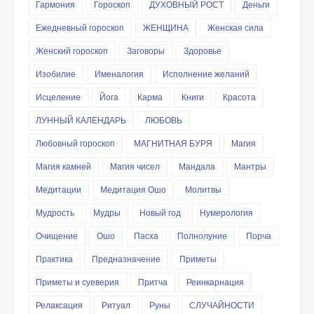
Гармония
Гороскоп
ДУХОВНЫЙ РОСТ
Деньги
Ежедневный гороскоп
ЖЕНЩИНА
Женская сила
Женский гороскоп
Заговоры
Здоровье
Изобилие
Именалогия
Исполнение желаний
Исцеление
Йога
Карма
Книги
Красота
ЛУННЫЙ КАЛЕНДАРЬ
ЛЮБОВЬ
Любовный гороскоп
МАГНИТНАЯ БУРЯ
Магия
Магия камней
Магия чисел
Мандала
Мантры
Медитации
Медитация Ошо
Молитвы
Мудрость
Мудры
Новый год
Нумерология
Очищение
Ошо
Пасха
Полнолуние
Порча
Практика
Предназначение
Приметы
Приметы и суеверия
Притча
Реинкарнация
Релаксация
Ритуал
Руны
СЛУЧАЙНОСТИ