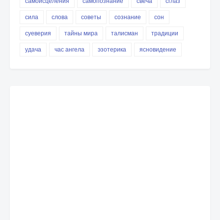
самоисцеления
самопознание
свеча
сглаз
сила
слова
советы
сознание
сон
суеверия
тайны мира
талисман
традиции
удача
час ангела
эзотерика
ясновидение