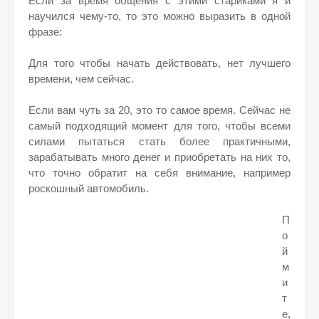
Если за время общения с этими стариками я и
научился чему-то, то это можно выразить в одной
фразе:
Для того чтобы начать действовать, нет лучшего
времени, чем сейчас.
Если вам чуть за 20, это то самое время. Сейчас не
самый подходящий момент для того, чтобы всеми
силами пытаться стать более практичными,
зарабатывать много денег и приобретать на них то,
что точно обратит на себя внимание, например
роскошный автомобиль.
П
о
й
м
и
т
е,