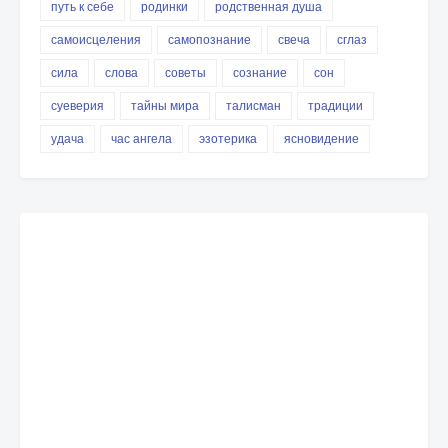
путь к себе
родинки
родственная душа
самоисцеления
самопознание
свеча
сглаз
сила
слова
советы
сознание
сон
суеверия
тайны мира
талисман
традиции
удача
час ангела
эзотерика
ясновидение