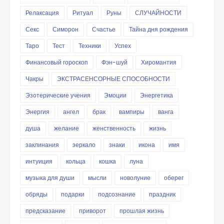
Релаксация
Ритуал
Руны
СЛУЧАЙНОСТИ
Секс
Симорон
Счастье
Тайна дня рождения
Таро
Тест
Техники
Успех
Финансовый гороскоп
Фэн-шуй
Хиромантия
Чакры
ЭКСТРАСЕНСОРНЫЕ СПОСОБНОСТИ
Эзотерические учения
Эмоции
Энергетика
Энергия
ангел
брак
вампиры
ванга
душа
желание
женственность
жизнь
заклинания
зеркало
знаки
икона
имя
интуиция
кольца
кошка
луна
музыка для души
мысли
новолуние
оберег
обряды
подарки
подсознание
праздник
предсказание
приворот
прошлая жизнь