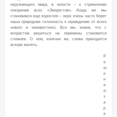
окружающего мира, в юности – к стремлению
покорения всех «Эверестов». Когда же мы
становимся еще взрослее – верх очень часто берет
наша природная склонность к ограждению от всего
нового и неизвестного. Все мы знаем, что с
возрастом решиться на перемены становится
сложнее. О чем, конечно же, снова приходится
вскоре жалеть.
Р
е
ш
е
н
и
е:
з
а
р
я