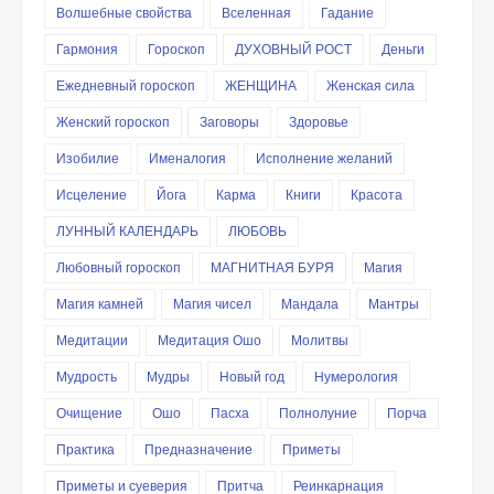
Волшебные свойства
Вселенная
Гадание
Гармония
Гороскоп
ДУХОВНЫЙ РОСТ
Деньги
Ежедневный гороскоп
ЖЕНЩИНА
Женская сила
Женский гороскоп
Заговоры
Здоровье
Изобилие
Именалогия
Исполнение желаний
Исцеление
Йога
Карма
Книги
Красота
ЛУННЫЙ КАЛЕНДАРЬ
ЛЮБОВЬ
Любовный гороскоп
МАГНИТНАЯ БУРЯ
Магия
Магия камней
Магия чисел
Мандала
Мантры
Медитации
Медитация Ошо
Молитвы
Мудрость
Мудры
Новый год
Нумерология
Очищение
Ошо
Пасха
Полнолуние
Порча
Практика
Предназначение
Приметы
Приметы и суеверия
Притча
Реинкарнация