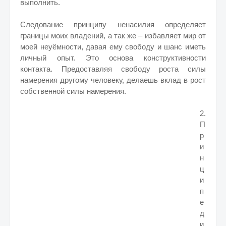
выполнить.
Следование принципу ненасилия определяет
границы моих владений, а так же – избавляет мир от
моей неуёмности, давая ему свободу и шанс иметь
личный опыт. Это основа конструктивности
контакта. Предоставляя свободу роста силы
намерения другому человеку, делаешь вклад в рост
собственной силы намерения.
2.
П
р
и
н
ц
и
п
е
д
и