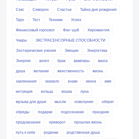
Секс
Симорон
Счастье
Тайна дня рождения
Таро
Тест
Техники
Успех
Финансовый гороскоп
Фэн-шуй
Хиромантия
Чакры
ЭКСТРАСЕНСОРНЫЕ СПОСОБНОСТИ
Эзотерические учения
Эмоции
Энергетика
Энергия
ангел
брак
вампиры
ванга
душа
желание
женственность
жизнь
заклинания
зеркало
знаки
икона
имя
интуиция
кольца
кошка
луна
музыка для души
мысли
новолуние
оберег
обряды
подарки
подсознание
праздник
предсказание
приворот
прошлая жизнь
путь к себе
родинки
родственная душа