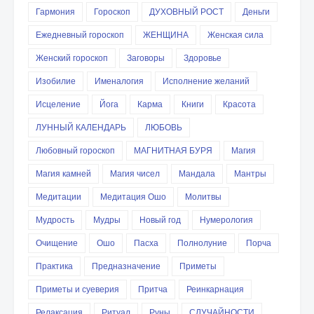
Гармония
Гороскоп
ДУХОВНЫЙ РОСТ
Деньги
Ежедневный гороскоп
ЖЕНЩИНА
Женская сила
Женский гороскоп
Заговоры
Здоровье
Изобилие
Именалогия
Исполнение желаний
Исцеление
Йога
Карма
Книги
Красота
ЛУННЫЙ КАЛЕНДАРЬ
ЛЮБОВЬ
Любовный гороскоп
МАГНИТНАЯ БУРЯ
Магия
Магия камней
Магия чисел
Мандала
Мантры
Медитации
Медитация Ошо
Молитвы
Мудрость
Мудры
Новый год
Нумерология
Очищение
Ошо
Пасха
Полнолуние
Порча
Практика
Предназначение
Приметы
Приметы и суеверия
Притча
Реинкарнация
Релаксация
Ритуал
Руны
СЛУЧАЙНОСТИ