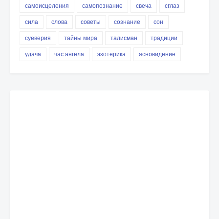
самоисцеления
самопознание
свеча
сглаз
сила
слова
советы
сознание
сон
суеверия
тайны мира
талисман
традиции
удача
час ангела
эзотерика
ясновидение