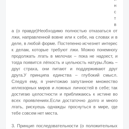
н
с
т
в
а (о правде)Необходимо полностью отказаться от
лжи, направленной вовне или к себе, на словах и в
деле, в любой форме. Постепенно исчезнет интерес
к делам, которые требуют лжи. Можно понемногу
продолжать лгать в мелочах – пока не надоест, и
тогда появится лёгкость и цельность натуры.Ложь –
друг страха, они питают и поддерживают друг
друга.У принципа единства – глубокий смысл.
Следуя ему, я уничтожаю запутанное множество
иллюзорных миров и ложных личностей в себе; так
достигаю целостности и приближаюсь к истине во
всех проявлениях.Если достаточно долго и много
лгать, рискуешь однажды проснуться в мире, где
тебе совсем нет места.
3. Принцип последовательности (о положительных