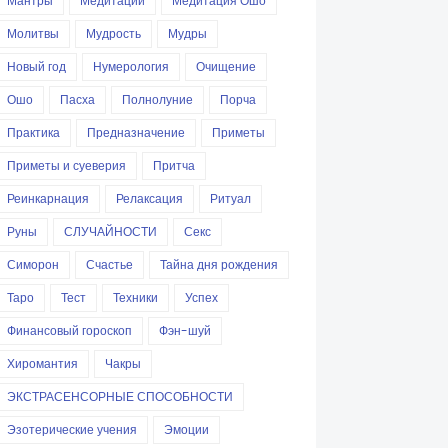
Мантры
Медитации
Медитация Ошо
Молитвы
Мудрость
Мудры
Новый год
Нумерология
Очищение
Ошо
Пасха
Полнолуние
Порча
Практика
Предназначение
Приметы
Приметы и суеверия
Притча
Реинкарнация
Релаксация
Ритуал
Руны
СЛУЧАЙНОСТИ
Секс
Симорон
Счастье
Тайна дня рождения
Таро
Тест
Техники
Успех
Финансовый гороскоп
Фэн-шуй
Хиромантия
Чакры
ЭКСТРАСЕНСОРНЫЕ СПОСОБНОСТИ
Эзотерические учения
Эмоции