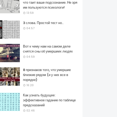
что таит ваше подсознание. Не зря
им пользуются психологи!
13:59
3 слова. Простой тест но..
04:57
Вот к чему нам на самом деле
снятся сны об умершиих людях
04:59
8 признаков того, что умершие
близкие рядом (и у них все в
порядке)
16:20
Как узнать будущее:
эффективное гадание по таблице
предсказаний
02:46