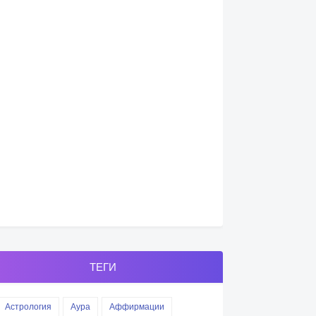
ТЕГИ
Астрология
Аура
Аффирмации