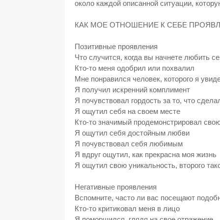
около каждой описанной ситуации, котору
КАК МОЕ ОТНОШЕНИЕ К СЕБЕ ПРОЯВ
Позитивные проявления
Что случится, когда вы начнете любить с
Кто-то меня одобрил или похвалил
Мне понравился человек, которого я увид
Я получил искренний комплимент
Я почувствовал гордость за то, что сдел
Я ощутил себя на своем месте
Кто-то значимый продемонстрировал сво
Я ощутил себя достойным любви
Я почувствовал себя любимым
Я вдруг ощутил, как прекрасна моя жизнь
Я ощутил свою уникальность, второго так
Негативные проявления
Вспомните, часто ли вас посещают подо
Кто-то критиковал меня в лицо
Я поморщился, глядя на свое отражение