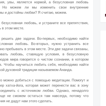
ия, увы, является нормой, а безусловная любовь
м. Но можем ли мы изменить свои внутренние
мы и достойны любви? Я считаю, можем.
т безусловная любовь, и устраните все препятствия,
 в этом месте.
 решить две задачи. Во-первых, необходимо найти
словная любовь. Во-вторых, нужно устранить все
нно пребывать в этом месте. Эти две задачи связаны,
овать любовь, ставящую условия, в безусловную
одов мира говорится о чистом сознании, в котором
аз. Чтобы научиться любить себя, необходимо найти
ской духовной традиции называемом Ананда.
го можно добиться с помощью медитации. Помогут и
ер хатха-йога, которая может перенести вас в зону
оединить с источником любви. Однако, ненадолго
еще не сможем остаться там навсегда, потому что
ия не дадут нам этого сделать.