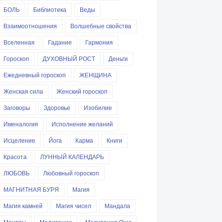
БОЛЬ
Библиотека
Веды
Взаимоотношения
Волшебные свойства
Вселенная
Гадание
Гармония
Гороскоп
ДУХОВНЫЙ РОСТ
Деньги
Ежедневный гороскоп
ЖЕНЩИНА
Женская сила
Женский гороскоп
Заговоры
Здоровье
Изобилие
Именалогия
Исполнение желаний
Исцеление
Йога
Карма
Книги
Красота
ЛУННЫЙ КАЛЕНДАРЬ
ЛЮБОВЬ
Любовный гороскоп
МАГНИТНАЯ БУРЯ
Магия
Магия камней
Магия чисел
Мандала