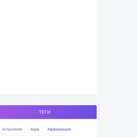
ТЕГИ
Астрология
Аура
Аффирмации