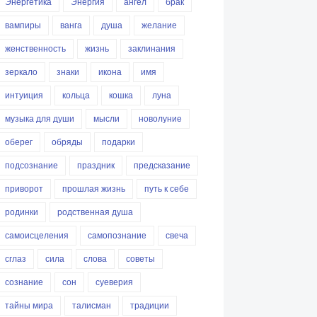
Энергетика
Энергия
ангел
брак
вампиры
ванга
душа
желание
женственность
жизнь
заклинания
зеркало
знаки
икона
имя
интуиция
кольца
кошка
луна
музыка для души
мысли
новолуние
оберег
обряды
подарки
подсознание
праздник
предсказание
приворот
прошлая жизнь
путь к себе
родинки
родственная душа
самоисцеления
самопознание
свеча
сглаз
сила
слова
советы
сознание
сон
суеверия
тайны мира
талисман
традиции