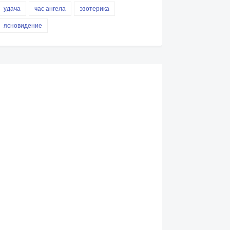
удача
час ангела
эзотерика
ясновидение