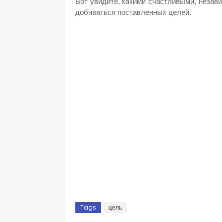
Вот увидите, какими счастливыми, незав
добиваться поставленных целей.
Tags
цель