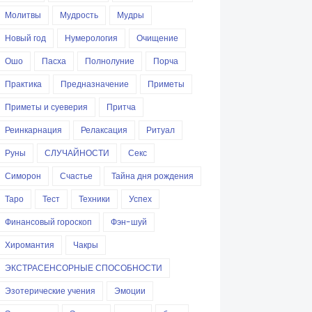
Молитвы
Мудрость
Мудры
Новый год
Нумерология
Очищение
Ошо
Пасха
Полнолуние
Порча
Практика
Предназначение
Приметы
Приметы и суеверия
Притча
Реинкарнация
Релаксация
Ритуал
Руны
СЛУЧАЙНОСТИ
Секс
Симорон
Счастье
Тайна дня рождения
Таро
Тест
Техники
Успех
Финансовый гороскоп
Фэн-шуй
Хиромантия
Чакры
ЭКСТРАСЕНСОРНЫЕ СПОСОБНОСТИ
Эзотерические учения
Эмоции