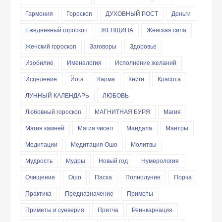
Гармония
Гороскоп
ДУХОВНЫЙ РОСТ
Деньги
Ежедневный гороскоп
ЖЕНЩИНА
Женская сила
Женский гороскоп
Заговоры
Здоровье
Изобилие
Именалогия
Исполнение желаний
Исцеление
Йога
Карма
Книги
Красота
ЛУННЫЙ КАЛЕНДАРЬ
ЛЮБОВЬ
Любовный гороскоп
МАГНИТНАЯ БУРЯ
Магия
Магия камней
Магия чисел
Мандала
Мантры
Медитации
Медитация Ошо
Молитвы
Мудрость
Мудры
Новый год
Нумерология
Очищение
Ошо
Пасха
Полнолуние
Порча
Практика
Предназначение
Приметы
Приметы и суеверия
Притча
Реинкарнация