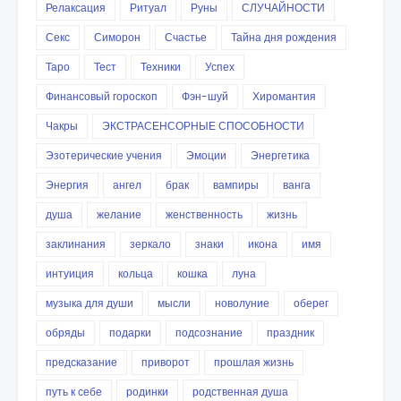
Релаксация
Ритуал
Руны
СЛУЧАЙНОСТИ
Секс
Симорон
Счастье
Тайна дня рождения
Таро
Тест
Техники
Успех
Финансовый гороскоп
Фэн-шуй
Хиромантия
Чакры
ЭКСТРАСЕНСОРНЫЕ СПОСОБНОСТИ
Эзотерические учения
Эмоции
Энергетика
Энергия
ангел
брак
вампиры
ванга
душа
желание
женственность
жизнь
заклинания
зеркало
знаки
икона
имя
интуиция
кольца
кошка
луна
музыка для души
мысли
новолуние
оберег
обряды
подарки
подсознание
праздник
предсказание
приворот
прошлая жизнь
путь к себе
родинки
родственная душа