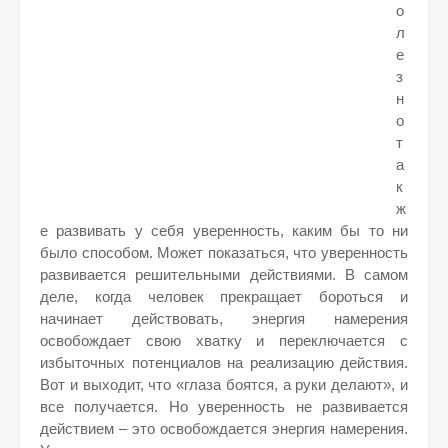
о
л
е
з
н
о
т
а
к
ж
е развивать у себя уверенность, каким бы то ни
было способом. Может показаться, что уверенность
развивается решительными действиями. В самом
деле, когда человек прекращает бороться и
начинает действовать, энергия намерения
освобождает свою хватку и переключается с
избыточных потенциалов на реализацию действия.
Вот и выходит, что «глаза боятся, а руки делают», и
все получается. Но уверенность не развивается
действием – это освобождается энергия намерения.